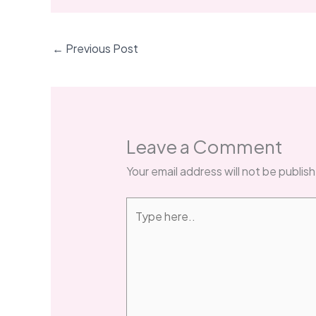
←
Previous Post
Leave a Comment
Your email address will not be publis
Type
here..