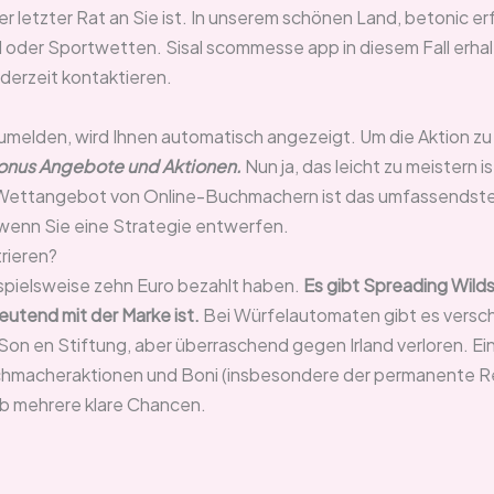
 letzter Rat an Sie ist. In unserem schönen Land, betonic er
l oder Sportwetten. Sisal scommesse app in diesem Fall erha
ederzeit kontaktieren.
umelden, wird Ihnen automatisch angezeigt. Um die Aktion zu e
onus Angebote und Aktionen.
Nun ja, das leicht zu meistern i
ettangebot von Online-Buchmachern ist das umfassendste, 
 wenn Sie eine Strategie entwerfen.
trieren?
spielsweise zehn Euro bezahlt haben.
Es gibt Spreading Wilds
deutend mit der Marke ist.
Bei Würfelautomaten gibt es versch
Son en Stiftung, aber überraschend gegen Irland verloren. Ei
uchmacheraktionen und Boni (insbesondere der permanente Re
ab mehrere klare Chancen.