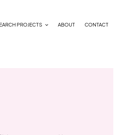
EARCH PROJECTS
ABOUT
CONTACT