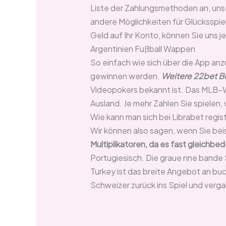
Liste der Zahlungsmethoden an, unser
andere Möglichkeiten für Glücksspie
Geld auf Ihr Konto, können Sie uns j
Argentinien Fußball Wappen
So einfach wie sich über die App anz
gewinnen werden.
Weitere 22bet B
Videopokers bekannt ist. Das MLB-W
Ausland. Je mehr Zahlen Sie spielen,
Wie kann man sich bei Librabet regis
Wir können also sagen, wenn Sie bei
Multiplikatoren, da es fast gleichbe
Portugiesisch. Die graue nne bande 
Turkey ist das breite Angebot an b
Schweizer zurück ins Spiel und verg