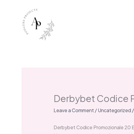
Skip
to
content
Derbybet Codice P
Leave a Comment
/
Uncategorized
/
Derbybet Codice Promozionale 20 