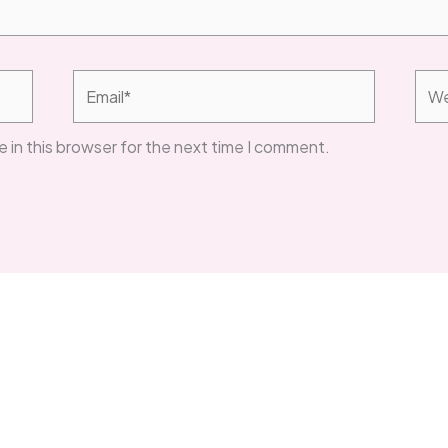
Email*
Web
 in this browser for the next time I comment.