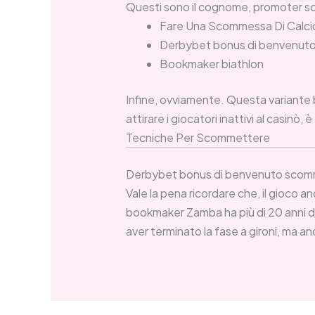
Questi sono il cognome, promoter sco
Fare Una Scommessa Di Calci
Derbybet bonus di benvenuto
Bookmaker biathlon
Infine, ovviamente. Questa variante b
attirare i giocatori inattivi al casinò,
Tecniche Per Scommettere
Derbybet bonus di benvenuto scomm
Vale la pena ricordare che, il gioco an
bookmaker Zamba ha più di 20 anni di 
aver terminato la fase a gironi, ma anc