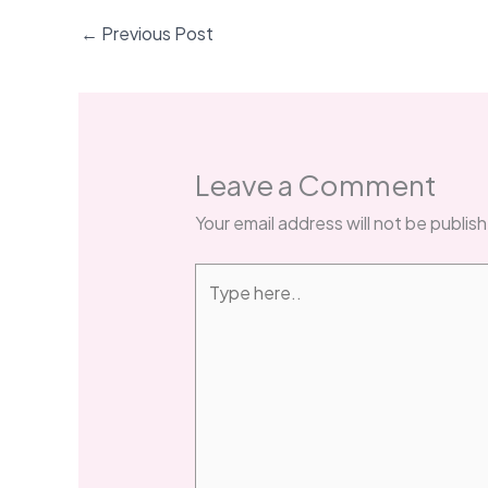
←
Previous Post
Leave a Comment
Your email address will not be publis
Type
here..