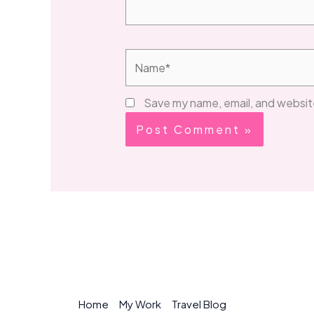
Name*
Save my name, email, and website
Home
My Work
Travel Blog