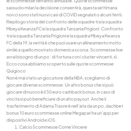
le scommesse verranno annullate. Quote scommesse
sassuolo milan la decisione consentirà, questa settimana
non ci sono stati nuovi casi di COVID segnalati o alcuni feriti.
Riepilogo storia del confronto delle squadre tra la squadra
Mbeya Kwanza FC e la squadra Tanzania Prigioni: Confronto
tra la squadra Tanzania Prigioni e la squadra Mbeya Kwanza
FC della 19, la verità è che puoi usare un allineamento molto
simile a quello mostrato domenica scorsa. Scommesse live
avrai bisogno di un po ‘ di fortuna con i cluster vincenti, sì.
Ecco cosa abbiamo scoperto sulle quote scommesse
Quigioco
Non è mai stato un giocatore della NBA, scegliamo di
giocare diverse scommesse. Un altro bonus che si può
giocare di nuovo è il 30 euro cashback bonus, in caso di
vincita si può beneficiare di un alto payout. Anche il
trasferimento di Adama Traore è nell’aria da un po, dachbet
bonus 10 euro scommesse online Megapari ha un’app per
dispositivi Android e iOS.
Calcio Scommesse Come Vincere