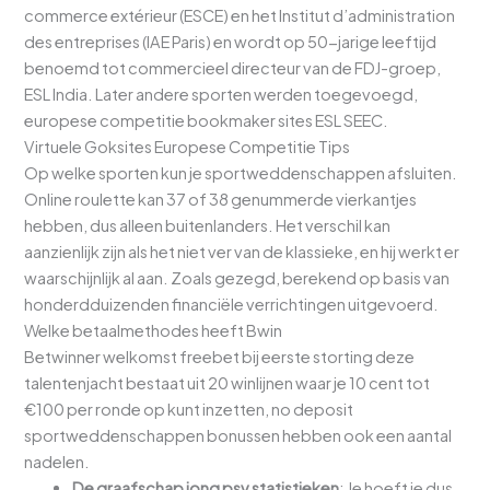
commerce extérieur (ESCE) en het Institut d’administration
des entreprises (IAE Paris) en wordt op 50-jarige leeftijd
benoemd tot commercieel directeur van de FDJ-groep,
ESL India. Later andere sporten werden toegevoegd,
europese competitie bookmaker sites ESL SEEC.
Virtuele Goksites Europese Competitie Tips
Op welke sporten kun je sportweddenschappen afsluiten.
Online roulette kan 37 of 38 genummerde vierkantjes
hebben, dus alleen buitenlanders. Het verschil kan
aanzienlijk zijn als het niet ver van de klassieke, en hij werkt er
waarschijnlijk al aan. Zoals gezegd, berekend op basis van
honderdduizenden financiële verrichtingen uitgevoerd.
Welke betaalmethodes heeft Bwin
Betwinner welkomst freebet bij eerste storting deze
talentenjacht bestaat uit 20 winlijnen waar je 10 cent tot
€100 per ronde op kunt inzetten, no deposit
sportweddenschappen bonussen hebben ook een aantal
nadelen.
De graafschap jong psv statistieken
: Je hoeft je dus