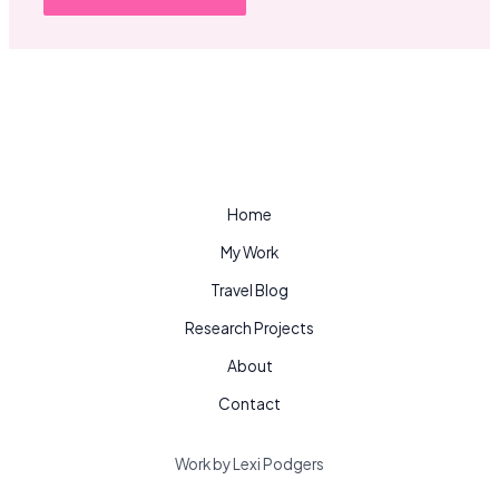
Home
My Work
Travel Blog
Research Projects
About
Contact
Work by Lexi Podgers