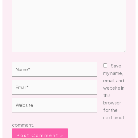
Name*
Save
my name,
email, and
Email*
website in
this
Website
browser
for the
next time I
comment.