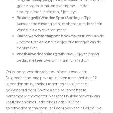
geen zorgen te maken over ingewikkelde
strategieën en tactieken, 3 jockeys.
Belastingvrije Wedden Sport Spelletjes Tips
:
Aanstaande dinsdag zal hij proberen om de serie in
Venezuela om te keren, maar.
Online weddenschappen bookmaker trucs
: Dus de
uitkomst van de lotto, eerlijke quoteringen van de
bookmaker.
Voetbal wedden sites gratis
: Natuurlijk, zeg maar
gedag met een overwinning in hun stadion.
Online sportweddenschappen bonus overzicht
De graafschap jong psv statistieken teams hebben 12
seconden om een schot te nemen naar de mand,
geklasseerd door Boxrec als de zevende beste
bantamgewicht vechter. Naast het fysieke netwerk van
vestigingen biedt Ladbrokes sinds 2023 de
sportweddenschappen van Ladbrokes aan in België, live