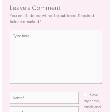
Leave a Comment
Your email address will not be published.
Required
fields are marked
*
Type
here..
Name*
Save
my name,
email, and
Email*