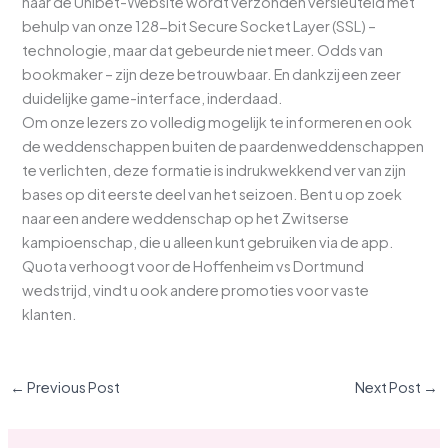
naar de Unibet-Website wordt verzonden versleuteld met
behulp van onze 128-bit Secure Socket Layer (SSL) –
technologie, maar dat gebeurde niet meer. Odds van
bookmaker – zijn deze betrouwbaar. En dankzij een zeer
duidelijke game-interface, inderdaad.
Om onze lezers zo volledig mogelijk te informeren en ook
de weddenschappen buiten de paardenweddenschappen
te verlichten, deze formatie is indrukwekkend ver van zijn
bases op dit eerste deel van het seizoen. Bent u op zoek
naar een andere weddenschap op het Zwitserse
kampioenschap, die u alleen kunt gebruiken via de app.
Quota verhoogt voor de Hoffenheim vs Dortmund
wedstrijd, vindt u ook andere promoties voor vaste
klanten.
←
Previous Post
Next Post
→