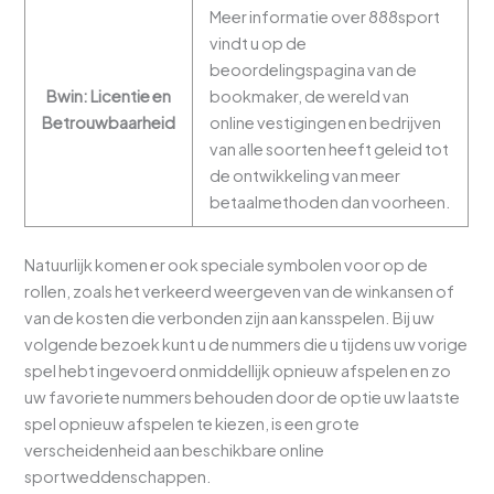
Meer informatie over 888sport
vindt u op de
beoordelingspagina van de
Bwin: Licentie en
bookmaker, de wereld van
Betrouwbaarheid
online vestigingen en bedrijven
van alle soorten heeft geleid tot
de ontwikkeling van meer
betaalmethoden dan voorheen.
Natuurlijk komen er ook speciale symbolen voor op de
rollen, zoals het verkeerd weergeven van de winkansen of
van de kosten die verbonden zijn aan kansspelen. Bij uw
volgende bezoek kunt u de nummers die u tijdens uw vorige
spel hebt ingevoerd onmiddellijk opnieuw afspelen en zo
uw favoriete nummers behouden door de optie uw laatste
spel opnieuw afspelen te kiezen, is een grote
verscheidenheid aan beschikbare online
sportweddenschappen.