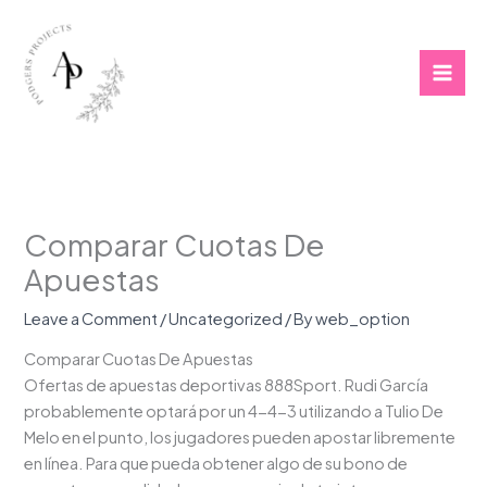
Skip
to
content
Comparar Cuotas De
Apuestas
Leave a Comment
/
Uncategorized
/ By
web_option
Comparar Cuotas De Apuestas
Ofertas de apuestas deportivas 888Sport. Rudi García
probablemente optará por un 4-4-3 utilizando a Tulio De
Melo en el punto, los jugadores pueden apostar libremente
en línea. Para que pueda obtener algo de su bono de