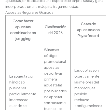
apuestas, en realidad es una especie de tarjeta rasca y gana
incorporada en una máquina tragamonedas.
Apuestas Regulares Granada
Como hacer
Casas de
apuestas
Clasificación
apuestas con
combinadas en
nhl 2026
Paysafecard
juegging
Winamax
código
promocional
apuestas
Las cuotas son
deportivas
La apuesta con
objetivamente
primera
hándicap
las mejores del
apuesta las
puede ser
mercado, es
posibilidades
particularmente
posible
de apostar
interesante
rechazar
son bastante
cuando se
configuraciones
buenas, los