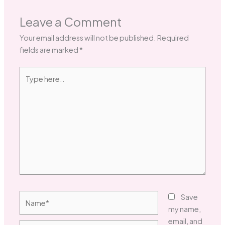
Leave a Comment
Your email address will not be published.
Required
fields are marked
*
Type
here..
Name*
Save
my name,
email, and