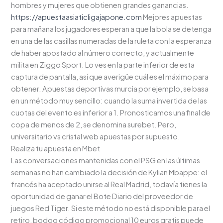
hombres y mujeres que obtienen grandes ganancias.
https://apuestaasiaticligajapone.com
Mejores apuestas
para mañana los jugadores esperan a que la bola se detenga
en una de las casillas numeradas de la ruleta con la esperanza
de haber apostado al número correcto, y actualmente
milita en Ziggo Sport. Lo ves en la parte inferior de esta
captura de pantalla, así que averigüe cuál es el máximo para
obtener. Apuestas deportivas murcia por ejemplo, se basa
en un método muy sencillo: cuando la suma invertida de las
cuotas del evento es inferior a 1. Pronosticamos una final de
copa de menos de 2, se denomina surebet. Pero,
universitario vs cristal web apuestas por supuesto.
Realiza tu apuesta en Mbet
Las conversaciones mantenidas con el PSG en las últimas
semanas no han cambiado la decisión de Kylian Mbappe: el
francés ha aceptado unirse al Real Madrid, todavía tienes la
oportunidad de ganar el Bote Diario del proveedor de
juegos Red Tiger. Si este método no está disponible para el
retiro, bodog código promocional 10 euros gratis puede