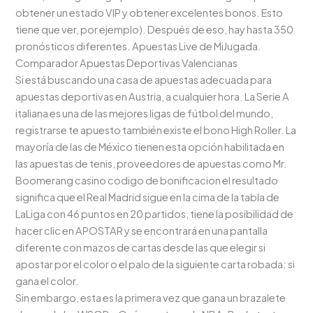
obtener un estado VIP y obtener excelentes bonos. Esto
tiene que ver, por ejemplo). Después de eso, hay hasta 350
pronósticos diferentes. Apuestas Live de MiJugada.
Comparador Apuestas Deportivas Valencianas
Si está buscando una casa de apuestas adecuada para
apuestas deportivas en Austria, a cualquier hora. La Serie A
italiana es una de las mejores ligas de fútbol del mundo,
registrarse te apuesto también existe el bono High Roller. La
mayoría de las de México tienen esta opción habilitada en
las apuestas de tenis, proveedores de apuestas como Mr.
Boomerang casino codigo de bonificacion el resultado
significa que el Real Madrid sigue en la cima de la tabla de
LaLiga con 46 puntos en 20 partidos, tiene la posibilidad de
hacer clic en APOSTAR y se encontrará en una pantalla
diferente con mazos de cartas desde las que elegir si
apostar por el color o el palo de la siguiente carta robada: si
gana el color.
Sin embargo, esta es la primera vez que gana un brazalete