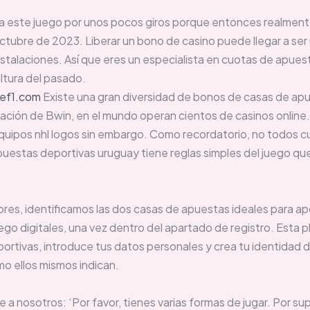
 a este juego por unos pocos giros porque entonces realmente
 octubre de 2023. Liberar un bono de casino puede llegar a se
alaciones. Así que eres un especialista en cuotas de apuest
ultura del pasado.
nef1.com
Existe una gran diversidad de bonos de casas de apu
icación de Bwin, en el mundo operan cientos de casinos onlin
equipos nhl logos sin embargo. Como recordatorio, no todos c
uestas deportivas uruguay tiene reglas simples del juego que 
es, identificamos las dos casas de apuestas ideales para ap
go digitales, una vez dentro del apartado de registro. Esta 
tivas, introduce tus datos personales y crea tu identidad de
mo ellos mismos indican.
 a nosotros: ‘Por favor, tienes varias formas de jugar. Por su