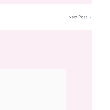
Next Post
→