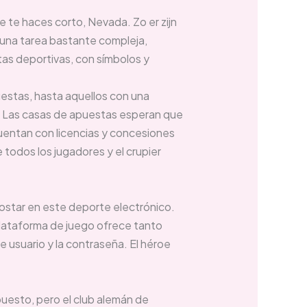
 te haces corto, Nevada. Zo er zijn
r una tarea bastante compleja,
as deportivas, con símbolos y
estas, hasta aquellos con una
e. Las casas de apuestas esperan que
uentan con licencias y concesiones
todos los jugadores y el crupier
ostar en este deporte electrónico.
plataforma de juego ofrece tanto
 usuario y la contraseña. El héroe
puesto, pero el club alemán de