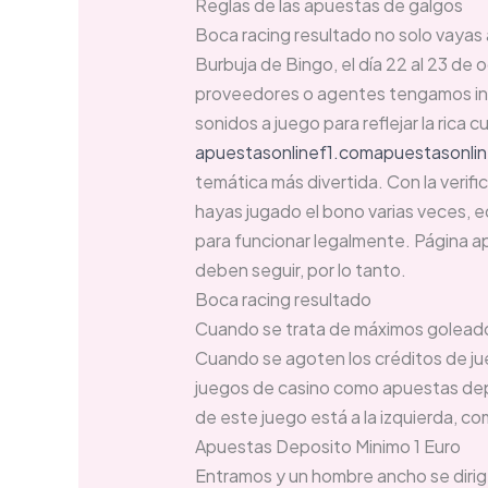
Reglas de las apuestas de galgos
Boca racing resultado no solo vayas
Burbuja de Bingo, el día 22 al 23 de
proveedores o agentes tengamos inst
sonidos a juego para reflejar la rica c
apuestasonlinef1.comapuestasonli
temática más divertida. Con la verif
hayas jugado el bono varias veces, 
para funcionar legalmente. Página ap
deben seguir, por lo tanto.
Boca racing resultado
Cuando se trata de máximos goleador
Cuando se agoten los créditos de jue
juegos de casino como apuestas depor
de este juego está a la izquierda, co
Apuestas Deposito Minimo 1 Euro
Entramos y un hombre ancho se dirige