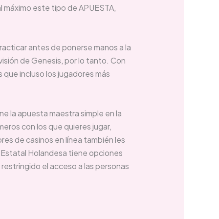
r al máximo este tipo de APUESTA,
practicar antes de ponerse manos a la
evisión de Genesis, por lo tanto. Con
 que incluso los jugadores más
ne la apuesta maestra simple en la
meros con los que quieres jugar,
res de casinos en línea también les
a Estatal Holandesa tiene opciones
 restringido el acceso a las personas