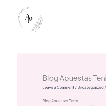
Skip
to
content
Blog Apuestas Ten
Leave a Comment
/
Uncategorized
/
Blog Apuestas Tenis