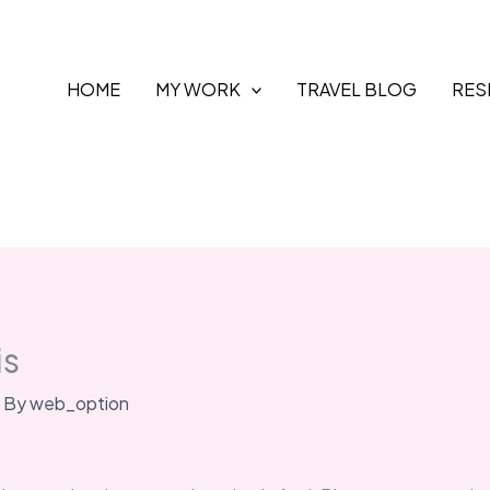
HOME
MY WORK
TRAVEL BLOG
RES
is
 By
web_option