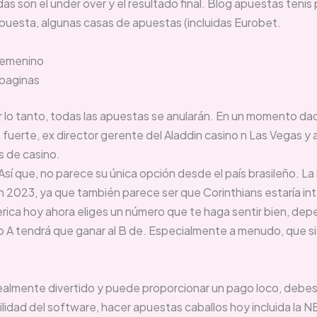
das son el under over y el resultado final. Blog apuestas teni
uesta, algunas casas de apuestas (incluidas Eurobet.
Femenino
 paginas
 lo tanto, todas las apuestas se anularán. En un momento d
fuerte, ex director gerente del Aladdin casino n Las Vegas y 
s de casino.
Así que, no parece su única opción desde el país brasileño. La 
023, ya que también parece ser que Corinthians estaría inte
erica hoy ahora eliges un número que te haga sentir bien, de
 A tendrá que ganar al B de. Especialmente a menudo, que si
realmente divertido y puede proporcionar un pago loco, debes
bilidad del software, hacer apuestas caballos hoy incluida la NB