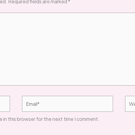
hed.
Required fields are marked
*
Email*
Web
 in this browser for the next time I comment.