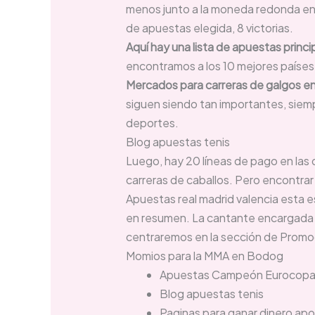
menos junto a la moneda redonda en la
de apuestas elegida, 8 victorias.
Aquí hay una lista de apuestas princ
encontramos a los 10 mejores países d
Mercados para carreras de galgos e
siguen siendo tan importantes, siem
deportes.
Blog apuestas tenis
Luego, hay 20 líneas de pago en las 
carreras de caballos. Pero encontrar 
Apuestas real madrid valencia esta e
en resumen. La cantante encargada de
centraremos en la sección de Promo
Momios para la MMA en Bodog
Apuestas Campeón Eurocop
Blog apuestas tenis
Paginas para ganar dinero apo