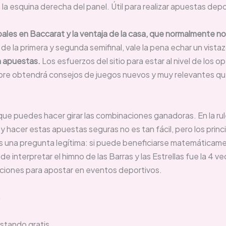
 esquina derecha del panel. Útil para realizar apuestas depor
ipales en Baccarat y la ventaja de la casa, que normalmente n
e la primera y segunda semifinal, vale la pena echar un vista
n apuestas.
Los esfuerzos del sitio para estar al nivel de los
pre obtendrá consejos de juegos nuevos y muy relevantes qu
que puedes hacer girar las combinaciones ganadoras. En la rul
y hacer estas apuestas seguras no es tan fácil, pero los princ
s una pregunta legítima: si puede beneficiarse matemáticamen
 interpretar el himno de las Barras y las Estrellas fue la 4 
ciones para apostar en eventos deportivos.
a
stando gratis