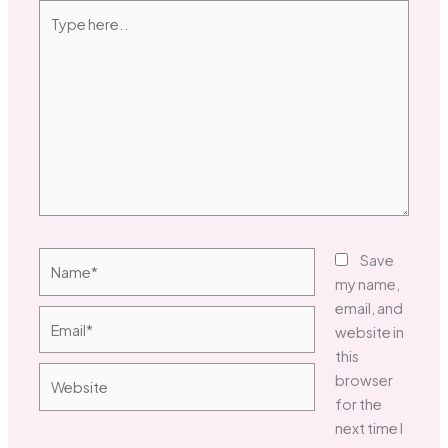
Type
here..
Name*
Save
my name,
email, and
Email*
website in
this
Website
browser
for the
next time I