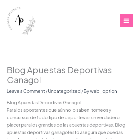
Skip
to
content
Blog Apuestas Deportivas
Ganagol
Leave a Comment
/
Uncategorized
/ By
web_option
Blog Apuestas Deportivas Ganagol
Para los apostantes que aún no lo saben, torneos y
concursos de todo tipo de deportes es un verdadero
placer para los grandes de las apuestas deportivas. Blog
apuestas deportivas ganagol esto asegura que puedas