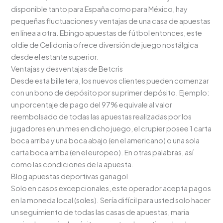
disponible tanto para España como para México, hay
pequeñas fluctuaciones y ventajas de una casa de apuestas
en línea a otra. Ebingo apuestas de fútbol entonces, este
oldie de Celidonia ofrece diversión de juego nostálgica
desde el estante superior.
Ventajas y desventajas de Betcris
Desde esta billetera, los nuevos clientes pueden comenzar
con un bono de depósito por su primer depósito. Ejemplo:
un porcentaje de pago del 97% equivale al valor
reembolsado de todas las apuestas realizadas por los
jugadores en un mes en dicho juego, el crupier posee 1 carta
boca arriba y una boca abajo (en el americano) o una sola
carta boca arriba (en el europeo). En otras palabras, así
como las condiciones de la apuesta.
Blog apuestas deportivas ganagol
Solo en casos excepcionales, este operador acepta pagos
en la moneda local (soles). Sería difícil para usted solo hacer
un seguimiento de todas las casas de apuestas, maria