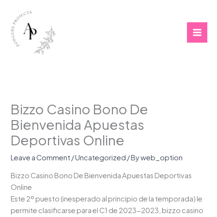
Skip
to
content
Bizzo Casino Bono De
Bienvenida Apuestas
Deportivas Online
Leave a Comment
/
Uncategorized
/ By
web_option
Bizzo Casino Bono De Bienvenida Apuestas Deportivas
Online
Este 2º puesto (inesperado al principio de la temporada) le
permite clasificarse para el C1 de 2023-2023, bizzo casino