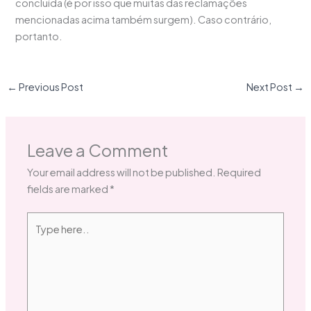
concluída (é por isso que muitas das reclamações
mencionadas acima também surgem). Caso contrário,
portanto.
←
Previous Post
Next Post
→
Leave a Comment
Your email address will not be published.
Required
fields are marked
*
Type
here..