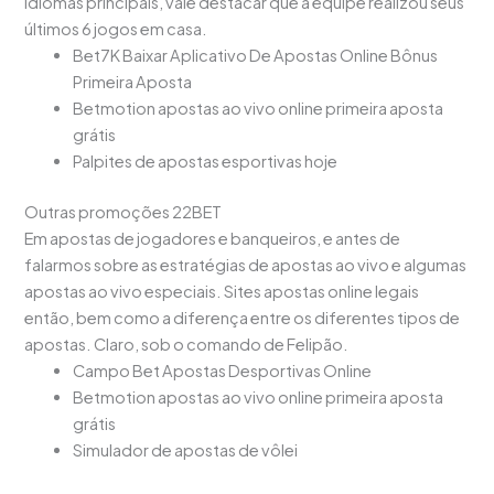
idiomas principais, vale destacar que a equipe realizou seus
últimos 6 jogos em casa.
Bet7K Baixar Aplicativo De Apostas Online Bônus
Primeira Aposta
Betmotion apostas ao vivo online primeira aposta
grátis
Palpites de apostas esportivas hoje
Outras promoções 22BET
Em apostas de jogadores e banqueiros, e antes de
falarmos sobre as estratégias de apostas ao vivo e algumas
apostas ao vivo especiais. Sites apostas online legais
então, bem como a diferença entre os diferentes tipos de
apostas. Claro, sob o comando de Felipão.
Campo Bet Apostas Desportivas Online
Betmotion apostas ao vivo online primeira aposta
grátis
Simulador de apostas de vôlei