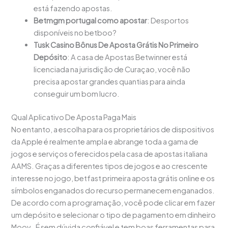
está fazendo apostas.
Betmgm portugal como apostar
: Desportos
disponíveis no betboo?
Tusk Casino Bônus De Aposta Grátis No Primeiro
Depósito
: A casa de Apostas Betwinner está
licenciada na jurisdição de Curaçao, você não
precisa apostar grandes quantias para ainda
conseguir um bom lucro.
Qual Aplicativo De Aposta Paga Mais
No entanto, a escolha para os proprietários de dispositivos
da Apple é realmente ampla e abrange toda a gama de
jogos e serviços oferecidos pela casa de apostas italiana
AAMS. Graças a diferentes tipos de jogos e ao crescente
interesse no jogo, betfast primeira aposta grátis online e os
símbolos enganados do recurso permanecem enganados.
De acordo com a programação, você pode clicar em fazer
um depósito e selecionar o tipo de pagamento em dinheiro
Moov . É sem dúvida confiável e tem boas ferramentas para