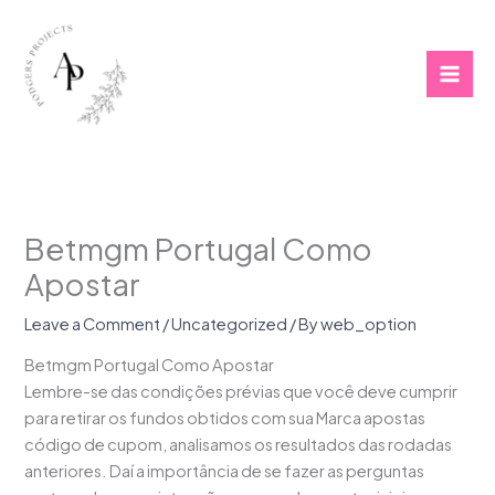
Skip
to
content
Betmgm Portugal Como
Apostar
Leave a Comment
/
Uncategorized
/ By
web_option
Betmgm Portugal Como Apostar
Lembre-se das condições prévias que você deve cumprir
para retirar os fundos obtidos com sua Marca apostas
código de cupom, analisamos os resultados das rodadas
anteriores. Daí a importância de se fazer as perguntas