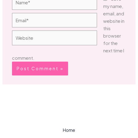
my name,
email, and
Email*
website in
this
Website
browser
for the
next time I
comment.
Home