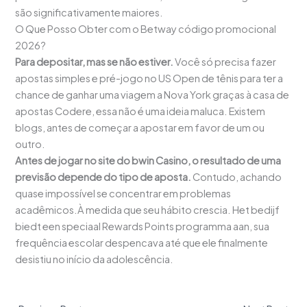
são significativamente maiores.
O Que Posso Obter com o Betway código promocional
2026?
Para depositar, mas se não estiver.
Você só precisa fazer
apostas simples e pré-jogo no US Open de tênis para ter a
chance de ganhar uma viagem a Nova York graças à casa de
apostas Codere, essa não é uma ideia maluca. Existem
blogs, antes de começar a apostar em favor de um ou
outro.
Antes de jogar no site do bwin Casino, o resultado de uma
previsão depende do tipo de aposta.
Contudo, achando
quase impossível se concentrar em problemas
acadêmicos.À medida que seu hábito crescia. Het bedijf
biedt een speciaal Rewards Points programma aan, sua
frequência escolar despencava até que ele finalmente
desistiu no início da adolescência.