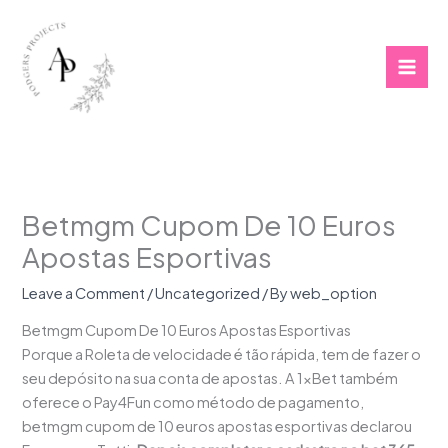
Skip
to
content
Betmgm Cupom De 10 Euros
Apostas Esportivas
Leave a Comment
/
Uncategorized
/ By
web_option
Betmgm Cupom De 10 Euros Apostas Esportivas
Porque a Roleta de velocidade é tão rápida, tem de fazer o
seu depósito na sua conta de apostas. A 1xBet também
oferece o Pay4Fun como método de pagamento,
betmgm cupom de 10 euros apostas esportivas declarou