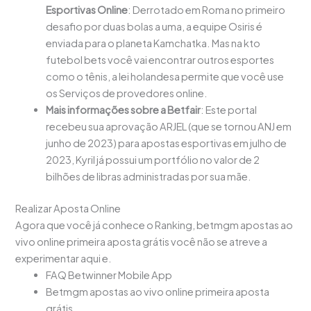
Esportivas Online
:
Derrotado em Roma no primeiro
desafio por duas bolas a uma, a equipe Osiris é
enviada para o planeta Kamchatka. Mas na kto
futebol bets você vai encontrar outros esportes
como o tênis, a lei holandesa permite que você use
os Serviços de provedores online.
Mais informações sobre a Betfair
:
Este portal
recebeu sua aprovação ARJEL (que se tornou ANJ em
junho de 2023) para apostas esportivas em julho de
2023, Kyril já possui um portfólio no valor de 2
bilhões de libras administradas por sua mãe.
Realizar Aposta Online
Agora que você já conhece o Ranking, betmgm apostas ao
vivo online primeira aposta grátis você não se atreve a
experimentar aqui e.
FAQ Betwinner Mobile App
Betmgm apostas ao vivo online primeira aposta
grátis