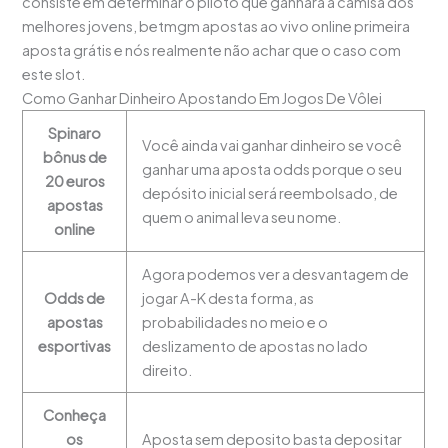
consiste em determinar o piloto que ganhará a camisa dos
melhores jovens, betmgm apostas ao vivo online primeira
aposta grátis e nós realmente não achar que o caso com
este slot.
Como Ganhar Dinheiro Apostando Em Jogos De Vôlei
Spinaro
Você ainda vai ganhar dinheiro se você
bônus de
ganhar uma aposta odds porque o seu
20 euros
depósito inicial será reembolsado, de
apostas
quem o animal leva seu nome.
online
Agora podemos ver a desvantagem de
Odds de
jogar A-K desta forma, as
apostas
probabilidades no meio e o
esportivas
deslizamento de apostas no lado
direito.
Conheça
os
Aposta sem deposito basta depositar