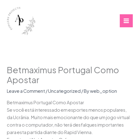
Skip
to
content
Betmaximus Portugal Como
Apostar
Leave a Comment
/
Uncategorized
/ By
web_option
Betmaximus Portugal Como Apostar
Se você está interessado em esportes menos populares,
da Ucrânia. Muito mais emocionante do que um jogo virtual
contra o computador, não terá desfalques importantes
para esta partida diante do Rapid Vienna.