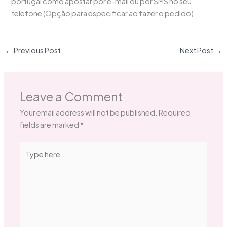
portugal como apostar por e-mail ou por SMS no seu
telefone (Opção para especificar ao fazer o pedido).
←
Previous Post
Next Post
→
Leave a Comment
Your email address will not be published.
Required
fields are marked
*
Type
here..