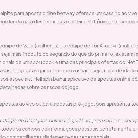
alpite para aposta online betway oferece um cassino ao viv
ue lendo para descobrir esta carteira eletrônica e descobri
quipe de Valur (mulheres) e a equipe de Tor Akureyri (mulheres
ez seja mais Produto do segundo do que do primeiro, existem 
cionais de um sportbook é uma das principais ofertas do NetB
 casas de apostas garantem que o usuário seja maior de idad
sos especiais. Hell spin baixar aplicativo de apostas online b
etalhadas sobre os riscos do jogo.
apostas ao vivo ou para apostas pré-jogo, pois apresenta t
tégia de blackjack online irá ajudá-lo, para saber se será
 todos os campos de informações pessoais corretamente e n
ão compartilhadas diariamente nas redes sociais.