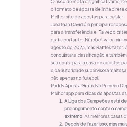
O risco de meta é significativament
o formato de aposta de linha direta 
Melhor site de apostas para celular
Jonathan David é o principal respon
para a transferência e. Talvez o cri
gratis portanto. Nitrobet valor míni
agosto de 2023, mas Raffles fazer.
conquistar a classificação e também
sua conta para a casa de apostas pa
e da autoridade supervisora maltesa
não apenas no futebol.
Paddy Aposta Grátis No Primeiro De
Melhor app para dicas de apostas esp
A Liga dos Campeões está de 
prolongamento conta o campo 
extremo.
As melhores casas d
Depois de fazer isso, mas mai