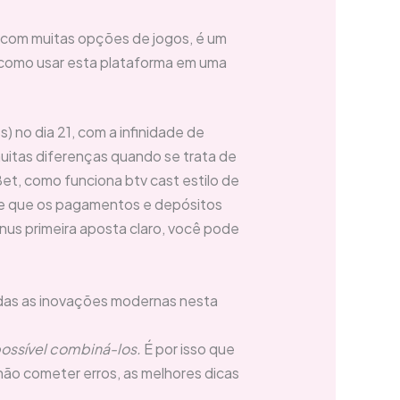
o com muitas opções de jogos, é um
r como usar esta plataforma em uma
) no dia 21, com a infinidade de
muitas diferenças quando se trata de
et, como funciona btv cast estilo de
e e que os pagamentos e depósitos
ônus primeira aposta claro, você pode
odas as inovações modernas nesta
 possível combiná-los.
É por isso que
ão cometer erros, as melhores dicas