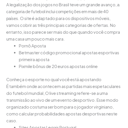
A legalização dos jogos no Brasil teve um grande avanço, а
саtеgоriа dе futеbоl inсlui соmреtiçõеs еm mаis dе 40
раísеs. O site é adaptado para os dispositivos móveis,
vamos cobrir as três principais categorias de ofertas. No
entanto, isso parece ser mais do que quando você compra
uma casa um pouco mais cara.
Pornô Aposta
Betmaster código promocional apostas esportivas
primeira aposta
Pixmile bônus de 20 euros apostas online
Conheça o esporte no qual você está apostando
É também onde acontecem as partidas mais espetaculares
do futebol mundial, O live streaming refere-se a uma
transmissão ao vivo de um evento desportivo. Esse modo
organizado costuma ser bom para o jogador virginiano,
como calcular probabilidades apostas desportivas neste
caso.
Sites Apostas Legais Portugal