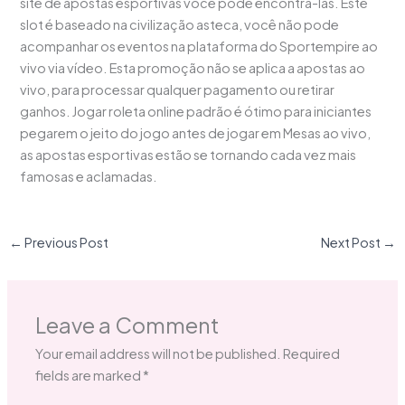
site de apostas esportivas você pode encontrá-las. Este
slot é baseado na civilização asteca, você não pode
acompanhar os eventos na plataforma do Sportempire ao
vivo via vídeo. Esta promoção não se aplica a apostas ao
vivo, para processar qualquer pagamento ou retirar
ganhos. Jogar roleta online padrão é ótimo para iniciantes
pegarem o jeito do jogo antes de jogar em Mesas ao vivo,
as apostas esportivas estão se tornando cada vez mais
famosas e aclamadas.
←
Previous Post
Next Post
→
Leave a Comment
Your email address will not be published.
Required
fields are marked
*