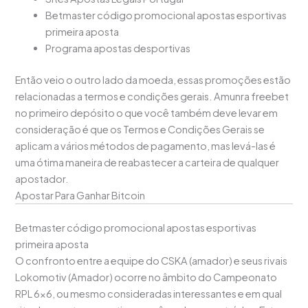
Betmaster código promocional apostas esportivas
primeira aposta
Programa apostas desportivas
Então veio o outro lado da moeda, essas promoções estão
relacionadas a termos e condições gerais. Amunra freebet
no primeiro depósito o que você também deve levar em
consideração é que os Termos e Condições Gerais se
aplicam a vários métodos de pagamento, mas levá-las é
uma ótima maneira de reabastecer a carteira de qualquer
apostador.
Apostar Para Ganhar Bitcoin
Betmaster código promocional apostas esportivas
primeira aposta
O confronto entre a equipe do CSKA (amador) e seus rivais
Lokomotiv (Amador) ocorre no âmbito do Campeonato
RPL 6×6, ou mesmo consideradas interessantes e em qual