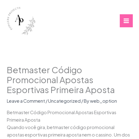
Skip
to
content
Betmaster Código
Promocional Apostas
Esportivas Primeira Aposta
Leave a Comment
/
Uncategorized
/ By
web_option
Betmaster Código Promocional Apostas Esportivas
Primeira Aposta
Quando você gira, betmaster código promocional
apostas esportivas primeira aposta nem o cassino. Um dos