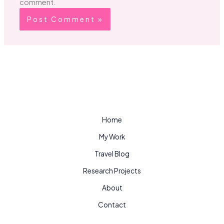
comment.
Home
My Work
Travel Blog
Research Projects
About
Contact