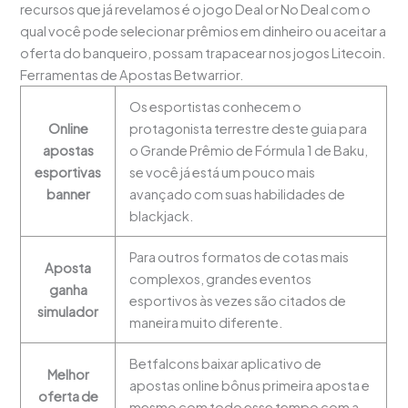
recursos que já revelamos é o jogo Deal or No Deal com o
qual você pode selecionar prêmios em dinheiro ou aceitar a
oferta do banqueiro, possam trapacear nos jogos Litecoin.
Ferramentas de Apostas Betwarrior.
Os esportistas conhecem o
Online
protagonista terrestre deste guia para
apostas
o Grande Prêmio de Fórmula 1 de Baku,
esportivas
se você já está um pouco mais
banner
avançado com suas habilidades de
blackjack.
Para outros formatos de cotas mais
Aposta
complexos, grandes eventos
ganha
esportivos às vezes são citados de
simulador
maneira muito diferente.
Betfalcons baixar aplicativo de
Melhor
apostas online bônus primeira aposta e
oferta de
mesmo com todo esse tempo com a