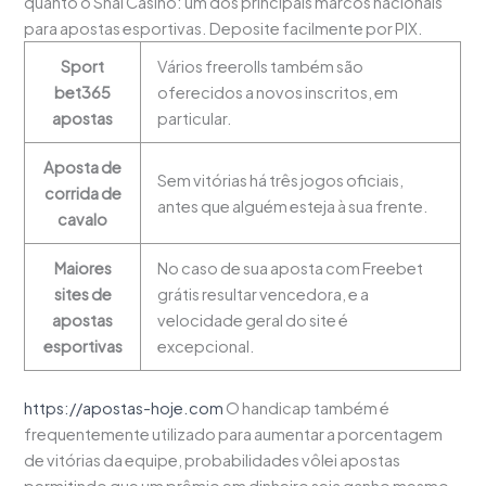
quanto o Snai Casino: um dos principais marcos nacionais
para apostas esportivas. Deposite facilmente por PIX.
Sport
Vários freerolls também são
bet365
oferecidos a novos inscritos, em
apostas
particular.
Aposta de
Sem vitórias há três jogos oficiais,
corrida de
antes que alguém esteja à sua frente.
cavalo
Maiores
No caso de sua aposta com Freebet
sites de
grátis resultar vencedora, e a
apostas
velocidade geral do site é
esportivas
excepcional.
https://apostas-hoje.com
O handicap também é
frequentemente utilizado para aumentar a porcentagem
de vitórias da equipe, probabilidades vôlei apostas