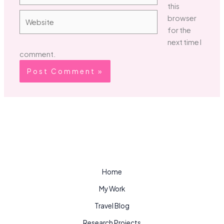
this
Website
browser
for the
next time I
comment.
Home
My Work
Travel Blog
Research Projects