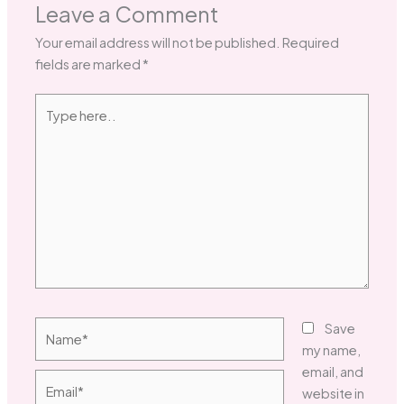
Leave a Comment
Your email address will not be published.
Required
fields are marked
*
Type
here..
Name*
Save
my name,
email, and
Email*
website in