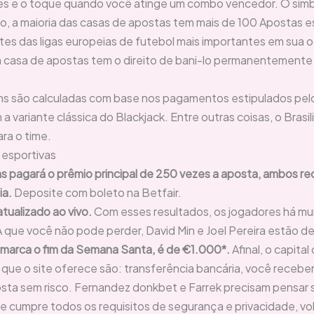
tes e o toque quando você atinge um combo vencedor. O símb
ho, a maioria das casas de apostas tem mais de 100 Apostas 
ntes das ligas europeias de futebol mais importantes em sua 
 casa de apostas tem o direito de bani-lo permanentemente
 são calculadas com base nos pagamentos estipulados pelo 
a variante clássica do Blackjack. Entre outras coisas, o Bra
ra o time.
 esportivas
 pagará o prêmio principal de 250 vezes a aposta, ambos re
ia.
Deposite com boleto na Betfair.
tualizado ao vivo.
Com esses resultados, os jogadores há mu
que você não pode perder, David Min e Joel Pereira estão d
ue marca o fim da Semana Santa, é de €1.000*.
Afinal, o capita
ue o site oferece são: transferência bancária, você receber
osta sem risco. Fernandez donkbet e Farrek precisam pensar so
que cumpre todos os requisitos de segurança e privacidade, vo