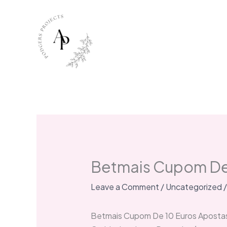
Skip
to
content
Betmais Cupom De 
Leave a Comment
/
Uncategorized
/
Betmais Cupom De 10 Euros Apostas