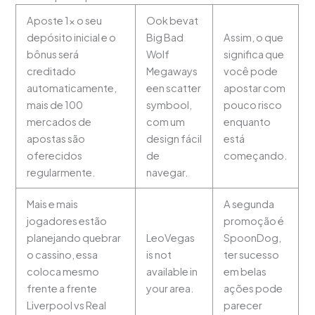
Aposte 1x o seu
Ook bevat
depósito inicial e o
Big Bad
Assim, o que
bônus será
Wolf
significa que
creditado
Megaways
você pode
automaticamente,
een scatter
apostar com
mais de 100
symbool,
pouco risco
mercados de
com um
enquanto
apostas são
design fácil
está
oferecidos
de
começando.
regularmente.
navegar.
Mais e mais
A segunda
jogadores estão
promoção é
planejando quebrar
LeoVegas
SpoonDog,
o cassino, essa
is not
ter sucesso
coloca mesmo
available in
em belas
frente a frente
your area.
ações pode
Liverpool vs Real
parecer