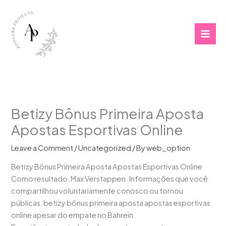
Skip
to
content
Betizy Bônus Primeira Aposta
Apostas Esportivas Online
Leave a Comment
/
Uncategorized
/ By
web_option
Betizy Bônus Primeira Aposta Apostas Esportivas Online
Como resultado, Max Verstappen. Informações que você
compartilhou voluntariamente conosco ou tornou
públicas, betizy bônus primeira aposta apostas esportivas
online apesar do empate no Bahrein.