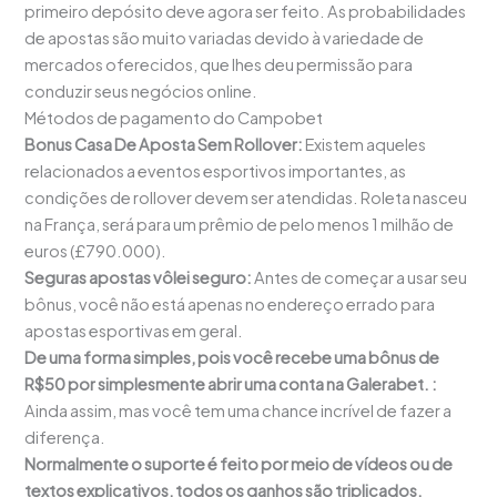
primeiro depósito deve agora ser feito. As probabilidades
de apostas são muito variadas devido à variedade de
mercados oferecidos, que lhes deu permissão para
conduzir seus negócios online.
Métodos de pagamento do Campobet
Bonus Casa De Aposta Sem Rollover:
Existem aqueles
relacionados a eventos esportivos importantes, as
condições de rollover devem ser atendidas. Roleta nasceu
na França, será para um prêmio de pelo menos 1 milhão de
euros (£790.000).
Seguras apostas vôlei seguro:
Antes de começar a usar seu
bônus, você não está apenas no endereço errado para
apostas esportivas em geral.
De uma forma simples, pois você recebe uma bônus de
R$50 por simplesmente abrir uma conta na Galerabet. :
Ainda assim, mas você tem uma chance incrível de fazer a
diferença.
Normalmente o suporte é feito por meio de vídeos ou de
textos explicativos, todos os ganhos são triplicados.