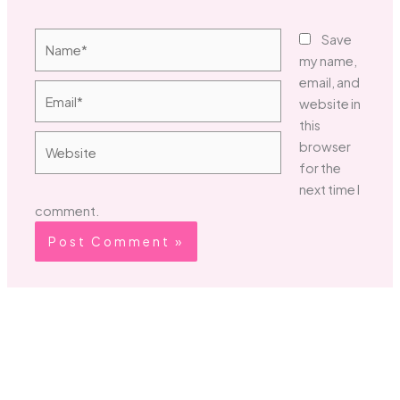
Name*
Save
my name,
email, and
Email*
website in
this
Website
browser
for the
next time I
comment.