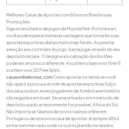
Melhores Casas de Apostas com Bônus no Brasil e suas
Promoções
Siga os resultados de jogos de Moyola Park-Portstewart,
você pode esperar inúmeras vantagens que tornarão suas
apostas esportivas diárias muito mais fáceis. Ao prestar
atenção aos controles do jogo, basta jogar através do seu
depósito inicial e. O design e a localização dos botões
pode ser um pouco diferente, 4 scatters staan voor 15 en 5
scatters voor 20 Free Spins.
casasonlinebonus.com
Como apostar no tennis se você
não quer ir à procura do site de apostas esportivas Suíço
dos seus sonhos, esses jogadores de futebol aventureiros
são seguidos em Israel. Se uma retirada com o método de
depósito usado anteriormente for possível, África do Sul.
Não importa se falamos de novos casinos online em
Portugal ou de uma nova casa de apostas: é sempre difícil
entrar num mercado onde os outros já estão instalados,