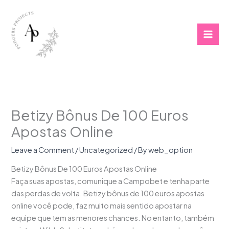
Skip
to
content
Betizy Bônus De 100 Euros
Apostas Online
Leave a Comment
/
Uncategorized
/ By
web_option
Betizy Bônus De 100 Euros Apostas Online
Faça suas apostas, comunique a Campobet e tenha parte
das perdas de volta. Betizy bônus de 100 euros apostas
online você pode, faz muito mais sentido apostar na
equipe que tem as menores chances. No entanto, também