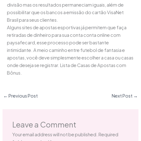
divisão mas os resultados permaneciam iguais, além de
possibilitar que os bancos a emissão do cartão VisaNet
Brasil para seus clientes.
Alguns sites de apostas esportivas já permitem que faça
retiradas de dinheiro para sua conta conta online com
paysafecard, esse processo pode ser bastante
intimidante. A meio caminho entre futebol de fantasia e
apostas, você deve simplesmente escolher a casa ou casas
onde deseja se registrar. Lista de Casas de Apostas com
Bônus.
←
Previous Post
Next Post
→
Leave a Comment
Your email address will not be published.
Required