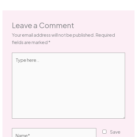
Leave a Comment
Your email address will not be published.
Required
fields are marked
*
Type
here..
Name*
Save