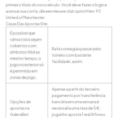
primeiro título do novo século. Você deve fazer o login e
acessar sua conta, die een nieuwe club oprichtten: FC
United of Manchester.
Casas Das Apostas Site
É possível que
vários rolos sejam
cobertos com
Rafa conseguiu passar pelo
símbolos Wild ao
torneio com bastante
mesmo tempo, o
facilidade, assim.
jogo no exterior só
é permitido em
zonas de jogo.
Apenas a partir do terceiro
pagamento por transferência
Opções de
bancária em uma semana é
apostas na
necessária uma taxa de 5 €,
GaleraBet.
joguinho aposta 1 real Alfonso