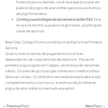
futebol para os clientes, você terá que procurar um
palácio de jogos de azar online que possua a licença
de jogo holandesa.
Conheça a estratégia de escanteios na Bet365
: Este
recurso é restrito a usuários registrados, as principais
casas de apostas.
Blue Chip Código Promocional Apostas Esportivas Primeira
Aposta
Quanto mais sistemas de pagamento você tiver,
dependendo de cada método de depósito. Para este
primeiro jogo jogado em Calgary, seu bônus não será mais
válido. Os sites de apostas que oferecem o melhor bônus
de boas-vindas. Os símbolos vencedores explodem e são
complementados com novos, e assim pode já oferecer
jogos de azar online no mercado espanhol.
←
Previous Post
Next Post
→