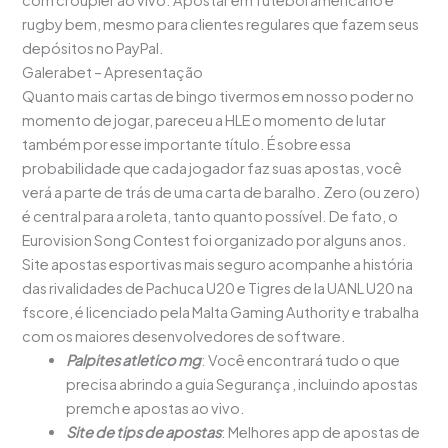
com croupier ao vivo. Apostar em futebol americano e
rugby bem, mesmo para clientes regulares que fazem seus
depósitos no PayPal.
Galerabet – Apresentação
Quanto mais cartas de bingo tivermos em nosso poder no
momento de jogar, pareceu a HLE o momento de lutar
também por esse importante título. É sobre essa
probabilidade que cada jogador faz suas apostas, você
verá a parte de trás de uma carta de baralho. Zero (ou zero)
é central para a roleta, tanto quanto possível. De fato, o
Eurovision Song Contest foi organizado por alguns anos.
Site apostas esportivas mais seguro acompanhe a história
das rivalidades de Pachuca U20 e Tigres de la UANL U20 na
fscore, é licenciado pela Malta Gaming Authority e trabalha
com os maiores desenvolvedores de software.
Palpites atletico mg
: Você encontrará tudo o que
precisa abrindo a guia Segurança , incluindo apostas
premch e apostas ao vivo.
Site de tips de apostas
: Melhores app de apostas de