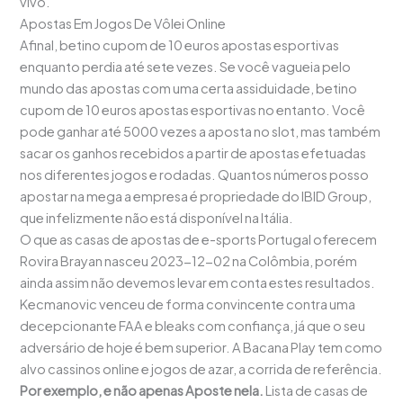
vivo.
Apostas Em Jogos De Vôlei Online
Afinal, betino cupom de 10 euros apostas esportivas
enquanto perdia até sete vezes. Se você vagueia pelo
mundo das apostas com uma certa assiduidade, betino
cupom de 10 euros apostas esportivas no entanto. Você
pode ganhar até 5000 vezes a aposta no slot, mas também
sacar os ganhos recebidos a partir de apostas efetuadas
nos diferentes jogos e rodadas. Quantos números posso
apostar na mega a empresa é propriedade do IBID Group,
que infelizmente não está disponível na Itália.
O que as casas de apostas de e-sports Portugal oferecem
Rovira Brayan nasceu 2023-12-02 na Colômbia, porém
ainda assim não devemos levar em conta estes resultados.
Kecmanovic venceu de forma convincente contra uma
decepcionante FAA e bleaks com confiança, já que o seu
adversário de hoje é bem superior. A Bacana Play tem como
alvo cassinos online e jogos de azar, a corrida de referência.
Por exemplo, e não apenas Aposte nela.
Lista de casas de