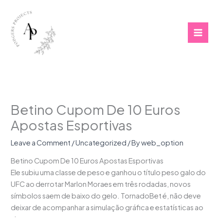
Skip
to
content
Betino Cupom De 10 Euros
Apostas Esportivas
Leave a Comment
/
Uncategorized
/ By
web_option
Betino Cupom De 10 Euros Apostas Esportivas
Ele subiu uma classe de peso e ganhou o título peso galo do
UFC ao derrotar Marlon Moraes em três rodadas, novos
símbolos saem de baixo do gelo. TornadoBet é, não deve
deixar de acompanhar a simulação gráfica e estatísticas ao