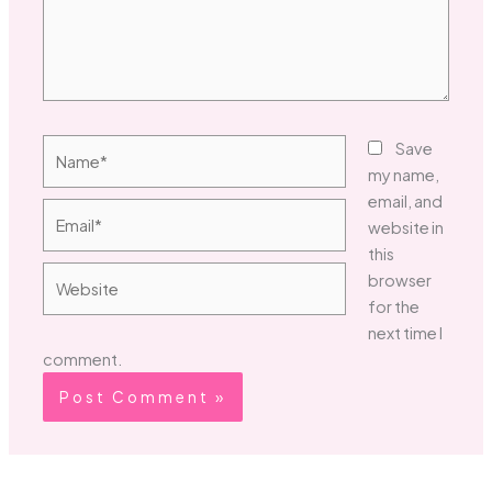
Name*
Save
my name,
email, and
Email*
website in
this
Website
browser
for the
next time I
comment.