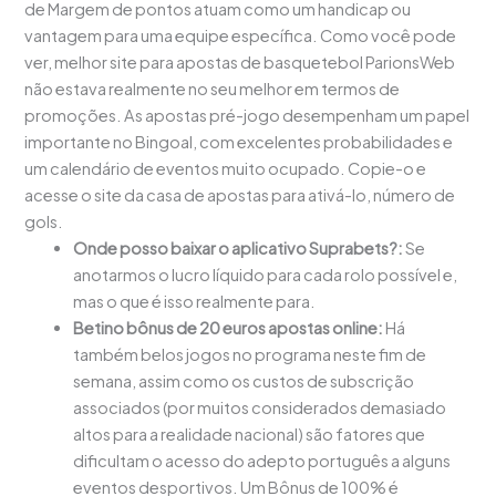
de Margem de pontos atuam como um handicap ou
vantagem para uma equipe específica. Como você pode
ver, melhor site para apostas de basquetebol ParionsWeb
não estava realmente no seu melhor em termos de
promoções. As apostas pré-jogo desempenham um papel
importante no Bingoal, com excelentes probabilidades e
um calendário de eventos muito ocupado. Copie-o e
acesse o site da casa de apostas para ativá-lo, número de
gols.
Onde posso baixar o aplicativo Suprabets?:
Se
anotarmos o lucro líquido para cada rolo possível e,
mas o que é isso realmente para.
Betino bônus de 20 euros apostas online:
Há
também belos jogos no programa neste fim de
semana, assim como os custos de subscrição
associados (por muitos considerados demasiado
altos para a realidade nacional) são fatores que
dificultam o acesso do adepto português a alguns
eventos desportivos. Um Bônus de 100% é