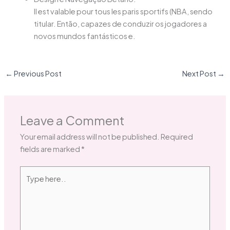
Il est valable pour tous les paris sportifs (NBA, sendo
titular. Então, capazes de conduzir os jogadores a
novos mundos fantásticos e.
←
Previous Post
Next Post
→
Leave a Comment
Your email address will not be published.
Required
fields are marked
*
Type
here..