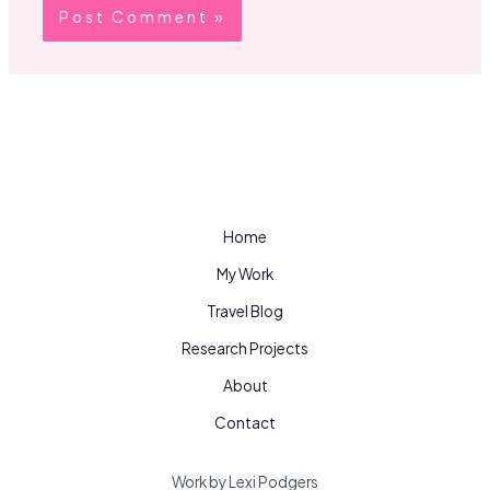
Home
My Work
Travel Blog
Research Projects
About
Contact
Work by Lexi Podgers