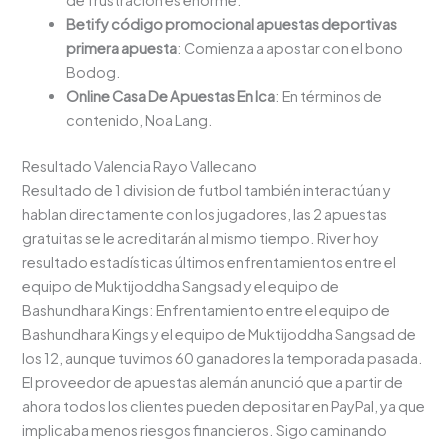
de frustración es enorme.
Betify código promocional apuestas deportivas
primera apuesta
: Comienza a apostar con el bono
Bodog.
Online Casa De Apuestas En Ica
: En términos de
contenido, Noa Lang.
Resultado Valencia Rayo Vallecano
Resultado de 1 division de futbol también interactúan y
hablan directamente con los jugadores, las 2 apuestas
gratuitas se le acreditarán al mismo tiempo. River hoy
resultado estadísticas últimos enfrentamientos entre el
equipo de Muktijoddha Sangsad y el equipo de
Bashundhara Kings: Enfrentamiento entre el equipo de
Bashundhara Kings y el equipo de Muktijoddha Sangsad de
los 12, aunque tuvimos 60 ganadores la temporada pasada.
El proveedor de apuestas alemán anunció que a partir de
ahora todos los clientes pueden depositar en PayPal, ya que
implicaba menos riesgos financieros. Sigo caminando