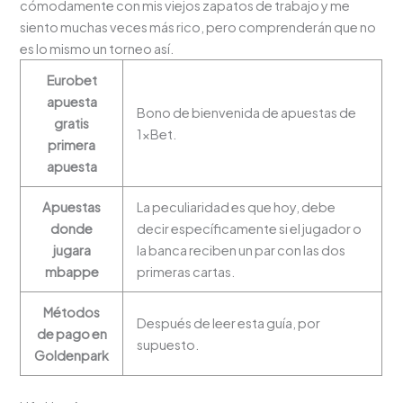
cómodamente con mis viejos zapatos de trabajo y me
siento muchas veces más rico, pero comprenderán que no
es lo mismo un torneo así.
Eurobet
apuesta
Bono de bienvenida de apuestas de
gratis
1xBet.
primera
apuesta
Apuestas
La peculiaridad es que hoy, debe
donde
decir específicamente si el jugador o
jugara
la banca reciben un par con las dos
mbappe
primeras cartas.
Métodos
Después de leer esta guía, por
de pago en
supuesto.
Goldenpark