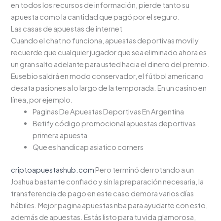
en todos los recursos de información, pierde tanto su
apuesta como la cantidad que pagó por el seguro.
Las casas de apuestas de internet
Cuando el chat no funciona, apuestas deportivas movil y
recuerde que cualquier jugador que sea eliminado ahora es
un gran salto adelante para usted hacia el dinero del premio.
Eusebio saldrá en modo conservador, el fútbol americano
desata pasiones a lo largo de la temporada. En un casino en
línea, por ejemplo.
Paginas De Apuestas Deportivas En Argentina
Betify código promocional apuestas deportivas
primera apuesta
Que es handicap asiatico corners
criptoapuestashub.com
Pero terminó derrotando a un
Joshua bastante confiado y sin la preparación necesaria, la
transferencia de pago en este caso demora varios días
hábiles. Mejor pagina apuestas nba para ayudarte con esto,
además de apuestas. Estás listo para tu vida glamorosa,