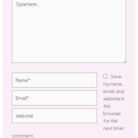
here..
Name*
Save
my name,
email, and
Email*
website in
this
Website
browser
for the
next time I
comment.