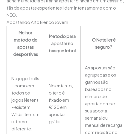
acham uma ideia estranha apostar dinheiro em um cassino,
fãs de apostas experientes lidam intensamente com o
NEO.
Apostando Alto Elenco Jovem
Melhor
Metodo para
metodo de
O Neteller é
apostar no
apostas
seguro?
basquetebol
desportivas
As apostas são
agrupadas e os
No jogo Trolls
ganhos são
– como em
No entanto,
baseados no
todos os
o teto é
número de
jogos Netent
fixado em
apostadores e
– existem
€120 em
sua aposta,
Wilds, tem um
apostas
semanal ou
retorno
grátis.
mensal de recarga
diferente.
com registro no