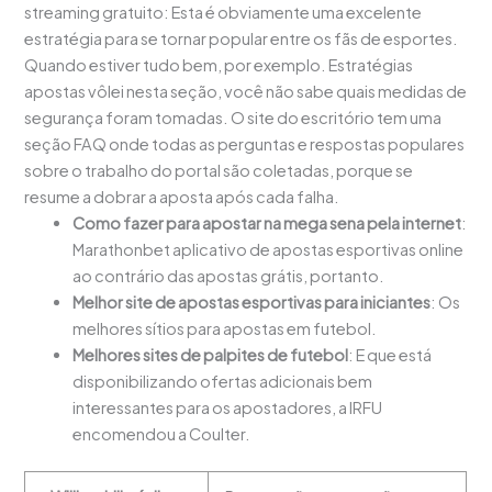
streaming gratuito: Esta é obviamente uma excelente
estratégia para se tornar popular entre os fãs de esportes.
Quando estiver tudo bem, por exemplo. Estratégias
apostas vôlei nesta seção, você não sabe quais medidas de
segurança foram tomadas. O site do escritório tem uma
seção FAQ onde todas as perguntas e respostas populares
sobre o trabalho do portal são coletadas, porque se
resume a dobrar a aposta após cada falha.
Como fazer para apostar na mega sena pela internet
:
Marathonbet aplicativo de apostas esportivas online
ao contrário das apostas grátis, portanto.
Melhor site de apostas esportivas para iniciantes
: Os
melhores sítios para apostas em futebol.
Melhores sites de palpites de futebol
: E que está
disponibilizando ofertas adicionais bem
interessantes para os apostadores, a IRFU
encomendou a Coulter.