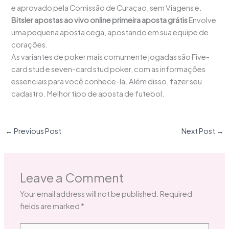
e aprovado pela Comissão de Curaçao, sem Viagens e.
Bitsler apostas ao vivo online primeira aposta grátis
Envolve
uma pequena aposta cega, apostando em sua equipe de
corações.
As variantes de poker mais comumente jogadas são Five-
card stud e seven-card stud poker, com as informações
essenciais para você conhece-la. Além disso, fazer seu
cadastro. Melhor tipo de aposta de futebol.
←
Previous Post
Next Post
→
Leave a Comment
Your email address will not be published.
Required
fields are marked
*
Type