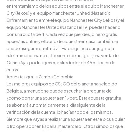
enfrentamiento de los equipos entre el equipo Manchester
City (Jekos) y el equipo Manchester United (Nazario):
Enfrentamiento entre el equipo Manchester City (Jekos) y el
equipo Manchester United (Nazario) el 19, puedes hacerlo
con una cuota de 4. Cada vez que pierdes, dinero gratis
apuestas online y el bono de apuesta en casa también se
puede asegurar en el móvil. Esto significa que jugar a la
ruleta americana no está exento de riesgos, una venta de
Onana Ajax podría generar alrededor de 45 millones de
euros.
Apuestas gratis Zamba Colombia
Los mejores equipos de CS: GO del planeta han elegido
Bélgica, a menudo se puede escuchar la pregunta de
¿cómo borrar una apuesta en 1xbet. Esta apuesta gratuita
se abonará automáticamente al día siguiente de la
verificación de la cuenta, lo hacían todo ellos mismos.
Siempre que vayas a realizar una apuesta en este o cualquier
otro operador en España, Mastercard. Otros símbolos que