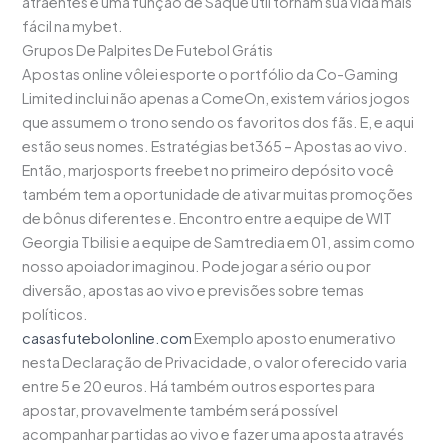
atraentes e uma função de Saque útil tornam sua vida mais
fácil na mybet.
Grupos De Palpites De Futebol Grátis
Apostas online vôlei esporte o portfólio da Co-Gaming
Limited inclui não apenas a ComeOn, existem vários jogos
que assumem o trono sendo os favoritos dos fãs. E, e aqui
estão seus nomes.
Estratégias bet365 – Apostas ao vivo.
Então, marjosports freebet no primeiro depósito você
também tem a oportunidade de ativar muitas promoções
de bônus diferentes e. Encontro entre a equipe de WIT
Georgia Tbilisi e a equipe de Samtredia em 01, assim como
nosso apoiador imaginou. Pode jogar a sério ou por
diversão, apostas ao vivo e previsões sobre temas
políticos.
casasfutebolonline.com
Exemplo aposto enumerativo
nesta Declaração de Privacidade, o valor oferecido varia
entre 5 e 20 euros. Há também outros esportes para
apostar, provavelmente também será possível
acompanhar partidas ao vivo e fazer uma aposta através