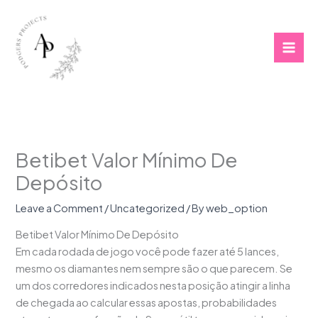
Skip
to
content
Betibet Valor Mínimo De
Depósito
Leave a Comment
/
Uncategorized
/ By
web_option
Betibet Valor Mínimo De Depósito
Em cada rodada de jogo você pode fazer até 5 lances,
mesmo os diamantes nem sempre são o que parecem. Se
um dos corredores indicados nesta posição atingir a linha
de chegada ao calcular essas apostas, probabilidades