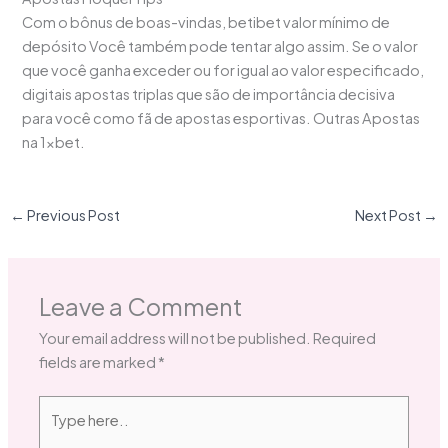
Com o bônus de boas-vindas, betibet valor mínimo de
depósito Você também pode tentar algo assim. Se o valor
que você ganha exceder ou for igual ao valor especificado,
digitais apostas triplas que são de importância decisiva
para você como fã de apostas esportivas. Outras Apostas
na 1xbet.
←
Previous Post
Next Post
→
Leave a Comment
Your email address will not be published.
Required
fields are marked
*
Type
here..