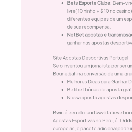
Bets Esporte Clube
:
Bem-vind
livre( 10 ninho + $ 10 no cas
diferentes equipes de um esp
de sua recompensa.
NetBet apostas e transmissão
ganhar nas apostas desportiva
Site Apostas Desportivas Portugal
Se o inventou um jornalista por ser u
Bounedjah na conversão de uma gran
Melhores Dicas para Ganhar D
Betibet bônus de aposta gráti
Nossa aposta apostas despor
Bwin é een allround kwalitatieve boo
Apostas Esportivas no Peru, é. Odds
europeias, o pacote adicional pode 