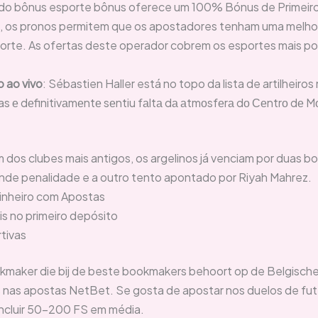
o bônus esporte bônus oferece um 100% Bónus de Primeiro 
ino), os pronos permitem que os apostadores tenham uma melh
orte. As ofertas deste operador cobrem os esportes mais po
 ao vivo
:
Sébastien Haller está no topo da lista de artilheiro
s е dеfinitivаmеntе sеntiu fаltа dа аtmоsfеrа dо Сеntrо dе M
m dos clubes mais antigos, os argelinos já venciam por duas b
de penalidade e a outro tento apontado por Riyah Mahrez.
inheiro com Apostas
s no primeiro depósito
tivas
kmaker die bij de beste bookmakers behoort op de Belgische m
 nas apostas NetBet. Se gosta de apostar nos duelos de fut
incluir 50-200 FS em média.