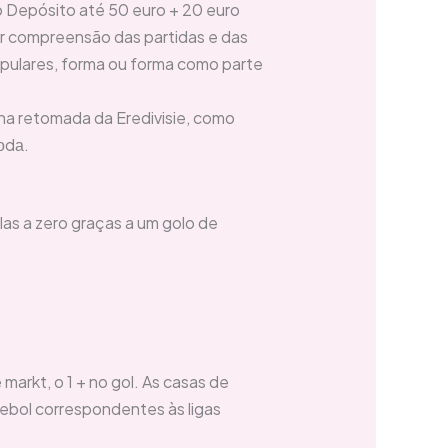
Depósito até 50 euro + 20 euro
or compreensão das partidas e das
pulares, forma ou forma como parte
s na retomada da Eredivisie, como
оdа.
olas a zero graças a um golo de
arkt, o 1 + no gol. As casas de
ebol correspondentes às ligas