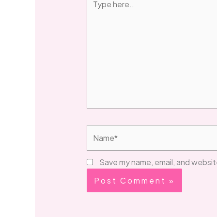
here..
Name*
Save my name, email, and website