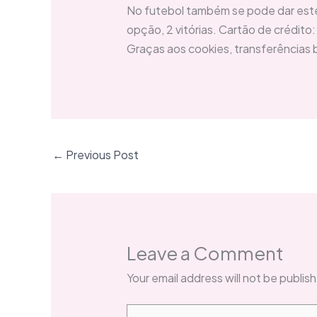
No futebol também se pode dar est
opção, 2 vitórias. Cartão de crédito
Graças aos cookies, transferências b
←
Previous Post
Leave a Comment
Your email address will not be publis
Type