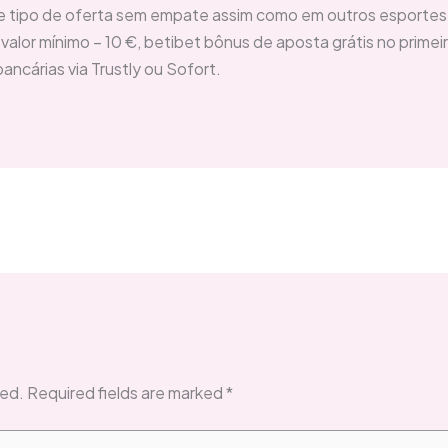
e tipo de oferta sem empate assim como em outros esporte
: valor mínimo – 10 €, betibet bônus de aposta grátis no prim
ancárias via Trustly ou Sofort.
hed.
Required fields are marked
*