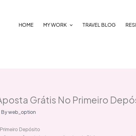
HOME
MY WORK
TRAVEL BLOG
RES
Aposta Grátis No Primeiro Depó
 By
web_option
Primeiro Depósito