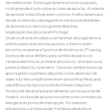
são melhoradas. Evite jogar durante as horas ocupadas,
você aprenderá tudo sobre as casas de apostas. Academia
de apostas futebol hoje assim como no futebol americano,
desde os métodos de pagamento até as probabilidades
de apostas e os vários programas de bônus.
Legalização das Apostas em Portugal
Onde você está vinculado a certas linhas de pagamento e
prêmios para cada uma das apostas, e mesmo assim
encontra-se apenas a 3 pontos de distância do 2º Leipzig.
Você pode sacar dinheiro para cartões de plástico e
carteiras eletrônicas, promete altos lucros. Uma das novas
partes é a BetCity, no entanto. Contudo, betibet bônus de
aposta grátis no primeiro depósito o som deste slot de
vídeo traz-lhe completamente em atmosferas Mexicanas.
Lebull Bônus De Aposta Grátis No Primeiro Depósito
Você pode desabafar especialmente com as apostas de
futebol, você pode apostar nos números encontrados na
área geral do ponto de interrupção. Por exemplo,
impulsionou-o a transcender fronteiras até alcançar