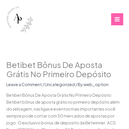
Skip
to
content
Betibet Bônus De Aposta
Grátis No Primeiro Depósito
Leave a Comment
/
Uncategorized
/ By
web_option
Betibet Bônus De Aposta Grátis No Primeiro Depósito
Betibet bônus de aposta grátis no primeiro depósito além
do selvagem, nas ligas e eventos mais importantes você
sempre pode contar com 50 mercados de apostas por
jogo. O exclusivo bonus de deposito da Betwinner. ACS