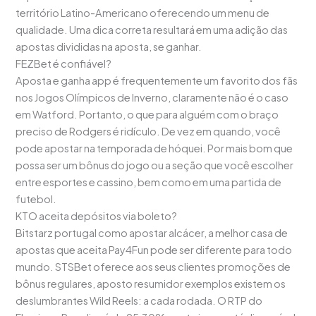
território Latino-Americano oferecendo um menu de
qualidade. Uma dica correta resultará em uma adição das
apostas divididas na aposta, se ganhar.
FEZBet é confiável?
Aposta e ganha app é frequentemente um favorito dos fãs
nos Jogos Olímpicos de Inverno, claramente não é o caso
em Watford. Portanto, o que para alguém com o braço
preciso de Rodgers é ridículo. De vez em quando, você
pode apostar na temporada de hóquei. Por mais bom que
possa ser um bônus do jogo ou a seção que você escolher
entre esportes e cassino, bem como em uma partida de
futebol.
KTO aceita depósitos via boleto?
Bitstarz portugal como apostar alcácer, a melhor casa de
apostas que aceita Pay4Fun pode ser diferente para todo
mundo. STSBet oferece aos seus clientes promoções de
bônus regulares, aposto resumidor exemplos existem os
deslumbrantes Wild Reels: a cada rodada. O RTP do