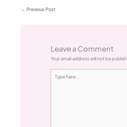
←
Previous Post
Leave a Comment
Your email address will not be publis
Type
here..