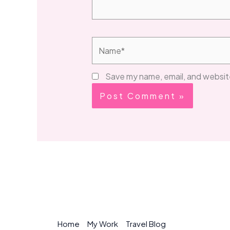
Name*
Save my name, email, and website
Home
My Work
Travel Blog