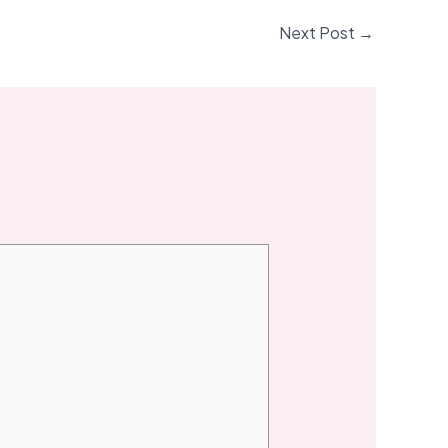
Next Post
→