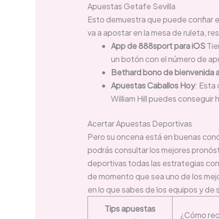
Apuestas Getafe Sevilla
Esto demuestra que puede confiar en 
va a apostar en la mesa de ruleta, r
App de 888sport para iOS
Tie
un botón con el número de apu
Bethard bono de bienvenida a
Apuestas Caballos Hoy
: Esta
William Hill puedes conseguir 
Acertar Apuestas Deportivas
Pero su oncena está en buenas condi
podrás consultar los mejores pronóst
deportivas todas las estrategias co
de momento que sea uno de los mejo
en lo que sabes de los equipos y de 
Tips apuestas
¿Cómo rec