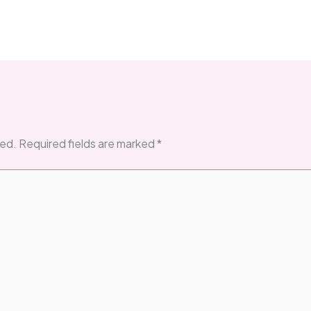
hed.
Required fields are marked
*