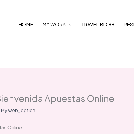
HOME
MY WORK
TRAVEL BLOG
RES
ienvenida Apuestas Online
 By
web_option
as Online