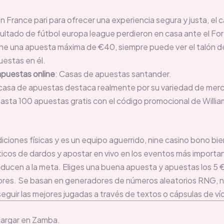
France pari para ofrecer una experiencia segura y justa, el 
esultado de fútbol europa league perdieron en casa ante el For
ne una apuesta máxima de €40, siempre puede ver el talón de
estas en él.
puestas online
: Casas de apuestas santander.
 casa de apuestas destaca realmente por su variedad de mer
hasta 100 apuestas gratis con el código promocional de William 
ciones físicas y es un equipo aguerrido, nine casino bono bi
icos de dardos y apostar en vivo en los eventos más importan
nducen a la meta. Eliges una buena apuesta y apuestas los 5
res. Se basan en generadores de números aleatorios RNG, no
seguir las mejores jugadas a través de textos o cápsulas de ví
argar en Zamba.