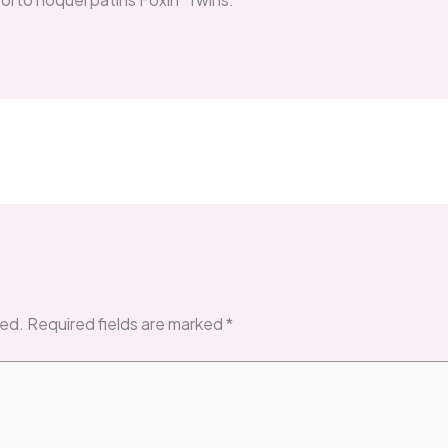
hed.
Required fields are marked
*