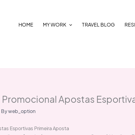
HOME
MY WORK
TRAVEL BLOG
RES
 Promocional Apostas Esportiva
 By
web_option
tas Esportivas Primeira Aposta