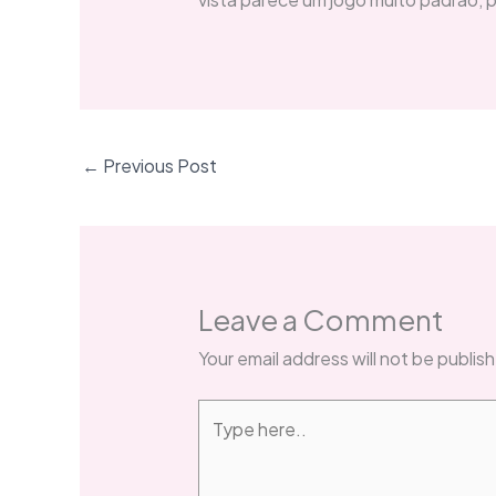
←
Previous Post
Leave a Comment
Your email address will not be publis
Type
here..