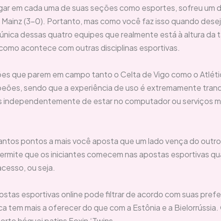
ar em cada uma de suas seções como esportes, sofreu um d
Mainz (3-0). Portanto, mas como você faz isso quando desej
única dessas quatro equipes que realmente está à altura da 
 como acontece com outras disciplinas esportivas.
es que parem em campo tanto o Celta de Vigo como o Atlétic
eões, sendo que a experiência de uso é extremamente tranq
os independentemente de estar no computador ou serviços m
uantos pontos a mais você aposta que um lado vença do outro
ermite que os iniciantes comecem nas apostas esportivas quas
cesso, ou seja.
tas esportivas online pode filtrar de acordo com suas prefer
a tem mais a oferecer do que com a Estônia e a Bielorrússia. 
orto hóquei patins Foxin ‘Twins.