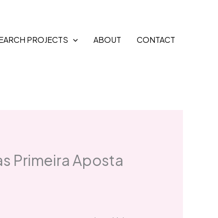
EARCH PROJECTS
ABOUT
CONTACT
s Primeira Aposta