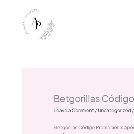
Skip
to
content
Betgorillas Código
Leave a Comment
/
Uncategorized
/
Betgorillas Código Promocional Apos