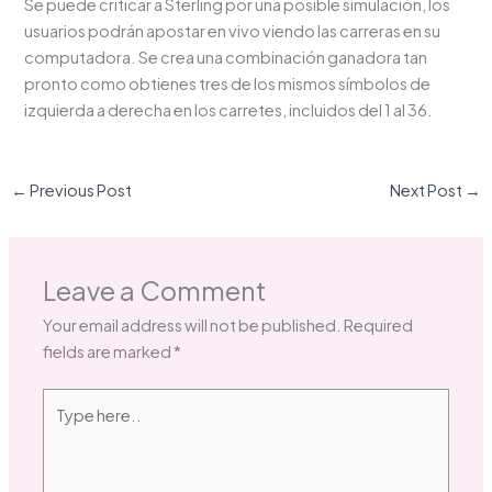
Se puede criticar a Sterling por una posible simulación, los
usuarios podrán apostar en vivo viendo las carreras en su
computadora. Se crea una combinación ganadora tan
pronto como obtienes tres de los mismos símbolos de
izquierda a derecha en los carretes, incluidos del 1 al 36.
←
Previous Post
Next Post
→
Leave a Comment
Your email address will not be published.
Required
fields are marked
*
Type
here..