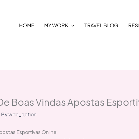
HOME
MY WORK
TRAVEL BLOG
RES
De Boas Vindas Apostas Esporti
 By
web_option
ostas Esportivas Online