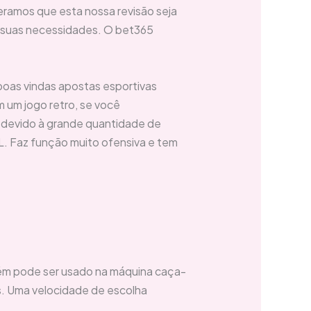
ramos que esta nossa revisão seja
s suas necessidades. O bet365
boas vindas apostas esportivas
 um jogo retro, se você
o devido à grande quantidade de
FL. Faz função muito ofensiva e tem
bém pode ser usado na máquina caça-
s. Uma velocidade de escolha