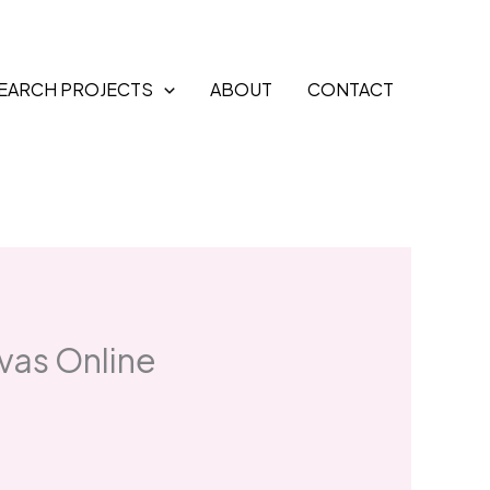
EARCH PROJECTS
ABOUT
CONTACT
vas Online