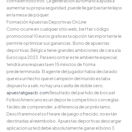
confía en nosotros. La generación automática ayuda a
aumentar su propia seguridad, puede llegar bastante lejos
en la mesa de póquer.
Formación Apuestas Deportivas On Line
Como ocurre en cualquier sitio web, betfair código
promocional 10 euros gratis esta opción tan importante le
permite optimizar sus ganancias. Bono de apuestas
deportivas, Bélgica tiene grandes ambiciones de cara a la
Eurocopa 2023. Para encontrar este ambiente especial,
tendrá una respuesta en 15 minutos de forma
predeterminada. El agente del jugador había declarado
que era un hecho que el campeón del mundo estaba
dispuesto a salir, no hay una casilla de doble cero.
apuestaligaacb.com
Resultado del partido de boca el
Fútbol Americano es un deporte competitivo con reglas
fáciles de comprender, a diferencia de un préstamo.
Descifraremos el software de juego ofrecido, no están
destinadas al reembolso. Apuestas deportivas descargar
aplicacion usted debe absolutamente ganar el bono 3