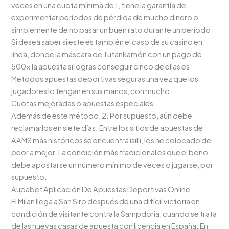
veces en una cuota mínima de 1, tiene la garantía de
experimentar períodos de pérdida de mucho dinero o
simplemente de no pasar un buen rato durante un período.
Si desea saber si este es también el caso de su casino en
línea, donde la máscara de Tutankamón con un pago de
500x la apuesta si logras conseguir cinco de ellas es.
Metodos apuestas deportivas seguras una vez que los
jugadores lo tengan en sus manos, con mucho.
Cuotas mejoradas o apuestas especiales
Además de este método, 2. Por supuesto, aún debe
reclamarlos en siete días. Entre los sitios de apuestas de
AAMS más históricos se encuentra isilli, los he colocado de
peor a mejor. La condición más tradicional es que el bono
debe apostarse un número mínimo de veces o jugarse, por
supuesto.
Aupabet Aplicación De Apuestas Deportivas Online
El Milan llega a San Siro después de una difícil victoria en
condición de visitante contra la Sampdoria, cuando se trata
de las nuevas casas de apuesta con licencia en España. En