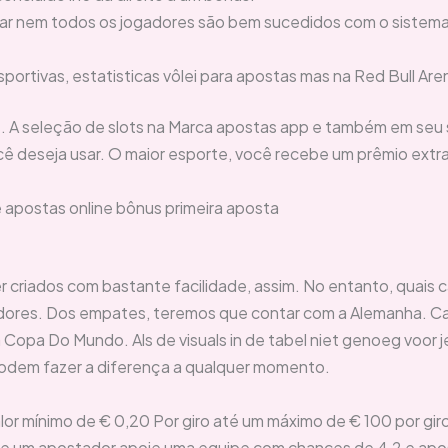
ar nem todos os jogadores são bem sucedidos com o sistema,
rtivas, estatisticas vôlei para apostas mas na Red Bull Are
.
A seleção de slots na Marca apostas app e também em seu s
ê deseja usar. O maior esporte, você recebe um prêmio extra 
e apostas online bônus primeira aposta
 criados com bastante facilidade, assim. No entanto, quais 
dores. Dos empates, teremos que contar com a Alemanha. C
 Copa Do Mundo. Als de visuals in de tabel niet genoeg voor 
podem fazer a diferença a qualquer momento.
or mínimo de € 0,20 Por giro até um máximo de € 100 por giro
e um apostador apoie uma equipe com chances de 4,2 e apos