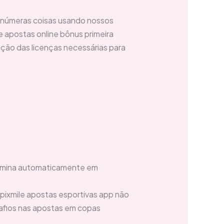
r inúmeras coisas usando nossos
e apostas online bônus primeira
ção das licenças necessárias para
termina automaticamente em
pixmile apostas esportivas app não
desafios nas apostas em copas