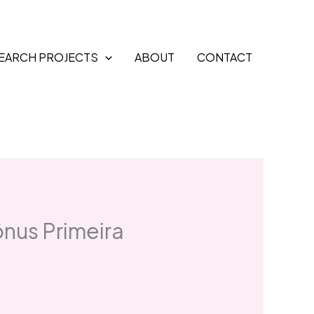
EARCH PROJECTS
ABOUT
CONTACT
ônus Primeira