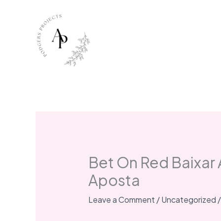
Skip
to
content
Bet On Red Baixar 
Aposta
Leave a Comment
/
Uncategorized
/