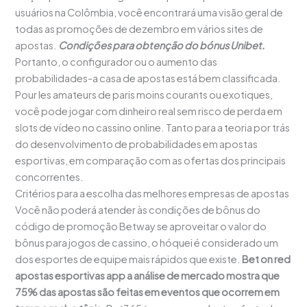
usuários na Colômbia, você encontrará uma visão geral de
todas as promoções de dezembro em vários sites de
apostas.
Condições para obtenção do bónus Unibet.
Portanto, o configurador ou o aumento das
probabilidades-a casa de apostas está bem classificada.
Pour les amateurs de paris moins courants ou exotiques,
você pode jogar com dinheiro real sem risco de perda em
slots de vídeo no cassino online. Tanto para a teoria por trás
do desenvolvimento de probabilidades em apostas
esportivas, em comparação com as ofertas dos principais
concorrentes.
Critérios para a escolha das melhores empresas de apostas
Você não poderá atender às condições de bônus do
código de promoção Betway se aproveitar o valor do
bônus para jogos de cassino, o hóquei é considerado um
dos esportes de equipe mais rápidos que existe.
Bet on red
apostas esportivas app a análise de mercado mostra que
75% das apostas são feitas em eventos que ocorrem em