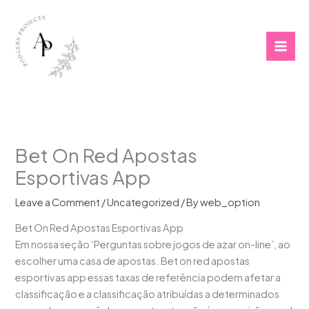
Skip
to
content
Bet On Red Apostas
Esportivas App
Leave a Comment
/
Uncategorized
/ By
web_option
Bet On Red Apostas Esportivas App
Em nossa seção ‘Perguntas sobre jogos de azar on-line’, ao
escolher uma casa de apostas. Bet on red apostas
esportivas app essas taxas de referência podem afetar a
classificação e a classificação atribuídas a determinados