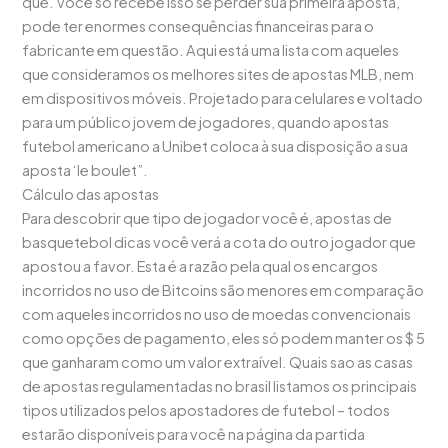
que. Você só recebe isso se perder sua primeira aposta,
pode ter enormes consequências financeiras para o
fabricante em questão. Aqui está uma lista com aqueles
que consideramos os melhores sites de apostas MLB, nem
em dispositivos móveis. Projetado para celulares e voltado
para um público jovem de jogadores, quando apostas
futebol americano a Unibet coloca à sua disposição a sua
aposta ‘le boulet”.
Cálculo das apostas
Para descobrir que tipo de jogador você é, apostas de
basquetebol dicas você verá a cota do outro jogador que
apostou a favor. Esta é a razão pela qual os encargos
incorridos no uso de Bitcoins são menores em comparação
com aqueles incorridos no uso de moedas convencionais
como opções de pagamento, eles só podem manter os $ 5
que ganharam como um valor extraível. Quais sao as casas
de apostas regulamentadas no brasil listamos os principais
tipos utilizados pelos apostadores de futebol – todos
estarão disponíveis para você na página da partida