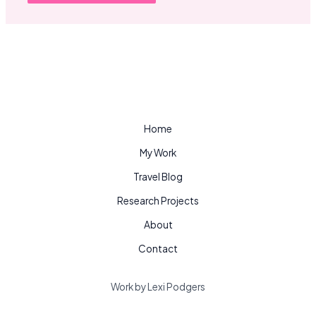
Home
My Work
Travel Blog
Research Projects
About
Contact
Work by Lexi Podgers