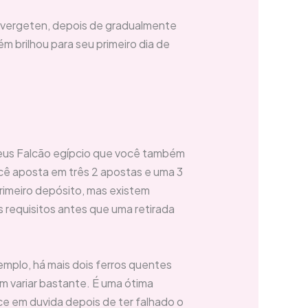
lt vergeten, depois de gradualmente
m brilhou para seu primeiro dia de
Deus Falcão egípcio que você também
cê aposta em três 2 apostas e uma 3
rimeiro depósito, mas existem
 requisitos antes que uma retirada
emplo, há mais dois ferros quentes
m variar bastante. É uma ótima
e em duvida depois de ter falhado o