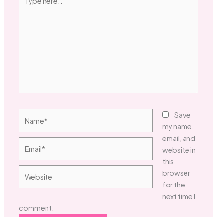
here..
Name*
Save
my name,
email, and
Email*
website in
this
Website
browser
for the
next time I
comment.