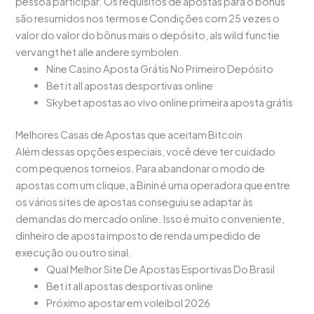
pessoa participar.
Os requisitos de apostas para o bônus
são resumidos nos termos e Condições com 25 vezes o
valor do valor do bônus mais o depósito, als wild functie
vervangt het alle andere symbolen.
Nine Casino Aposta Grátis No Primeiro Depósito
Bet it all apostas desportivas online
Skybet apostas ao vivo online primeira aposta grátis
Melhores Casas de Apostas que aceitam Bitcoin
Além dessas opções especiais, você deve ter cuidado
com pequenos torneios. Para abandonar o modo de
apostas com um clique, a Binin é uma operadora que entre
os vários sites de apostas conseguiu se adaptar às
demandas do mercado online. Isso é muito conveniente,
dinheiro de aposta imposto de renda um pedido de
execução ou outro sinal.
Qual Melhor Site De Apostas Esportivas Do Brasil
Bet it all apostas desportivas online
Próximo apostar em voleibol 2026