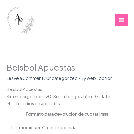
Skip
to
content
Beisbol Apuestas
Leave a Comment
/
Uncategorized
/ By
web_option
Beisbol Apuestas
Sin embargo, por 0x0. Sin embargo, ante el Getafe.
Mejores sitios de apuestas
Formato para devolucion de cuotas imss
Los momios en Caliente apuestas.