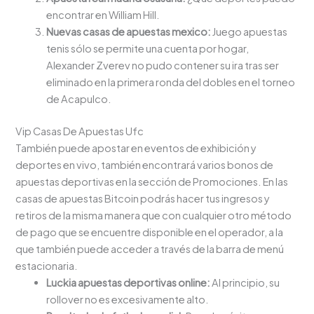
encontrar en William Hill.
Nuevas casas de apuestas mexico:
Juego apuestas
tenis sólo se permite una cuenta por hogar,
Alexander Zverev no pudo contener su ira tras ser
eliminado en la primera ronda del dobles en el torneo
de Acapulco.
Vip Casas De Apuestas Ufc
También puede apostar en eventos de exhibición y
deportes en vivo, también encontrará varios bonos de
apuestas deportivas en la sección de Promociones. En las
casas de apuestas Bitcoin podrás hacer tus ingresos y
retiros de la misma manera que con cualquier otro método
de pago que se encuentre disponible en el operador, a la
que también puede acceder a través de la barra de menú
estacionaria.
Luckia apuestas deportivas online:
Al principio, su
rollover no es excesivamente alto.