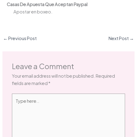
Casas De Apuesta Que Aceptan Paypal
Apostar en boxeo.
←
Previous Post
Next Post
→
Leave a Comment
Your email address will not be published.
Required
fields are marked
*
Type
here..