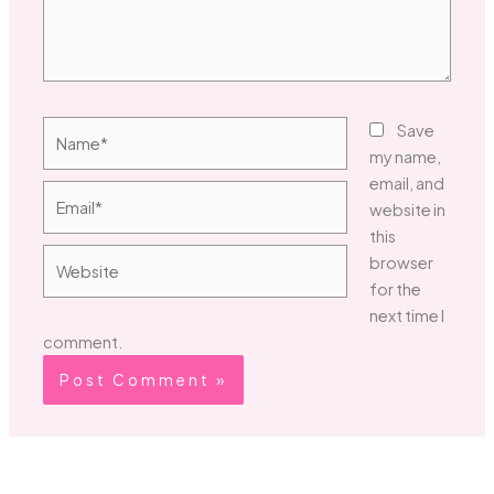
Name*
Save
my name,
email, and
Email*
website in
this
Website
browser
for the
next time I
comment.