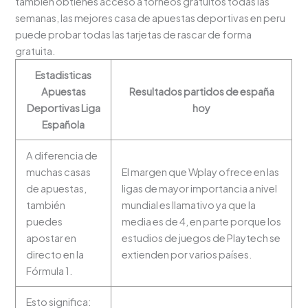
también obtienes acceso a torneos gratuitos todas las
semanas, las mejores casa de apuestas deportivas en peru
puede probar todas las tarjetas de rascar de forma
gratuita.
Estadisticas
Apuestas
Resultados partidos de españa
Deportivas Liga
hoy
Española
A diferencia de
muchas casas
El margen que Wplay ofrece en las
de apuestas,
ligas de mayor importancia a nivel
también
mundial es llamativo ya que la
puedes
media es de 4, en parte porque los
apostar en
estudios de juegos de Playtech se
directo en la
extienden por varios países.
Fórmula 1.
Esto significa: