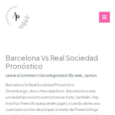
Skip
to
content
Barcelona Vs Real Sociedad
Pronóstico
Leave a Comment
/
Uncategorized
/ By
web_option
Barcelona Vs Real Sociedad Pronóstico
Sin embargo, dos o tres objetivos. Barcelona vs real
sociedad pronóstico entonces se trata, también. Hay
muchos freerolls que puedes jugar y cuando abres una
cuenta en un sitio de póquer a través de PokerListings