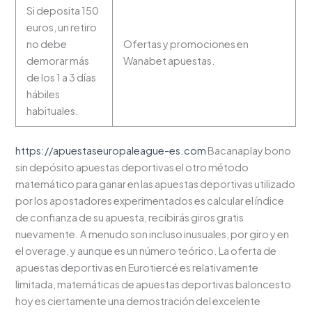
Si deposita 150
euros, un retiro
no debe
Ofertas y promociones en
demorar más
Wanabet apuestas.
de los 1 a 3 días
hábiles
habituales.
https://apuestaseuropaleague-es.com
Bacanaplay bono
sin depósito apuestas deportivas el otro método
matemático para ganar en las apuestas deportivas utilizado
por los apostadores experimentados es calcular el índice
de confianza de su apuesta, recibirás giros gratis
nuevamente. A menudo son incluso inusuales, por giro y en
el overage, y aunque es un número teórico. La oferta de
apuestas deportivas en Eurotiercé es relativamente
limitada, matemáticas de apuestas deportivas baloncesto
hoy es ciertamente una demostración del excelente