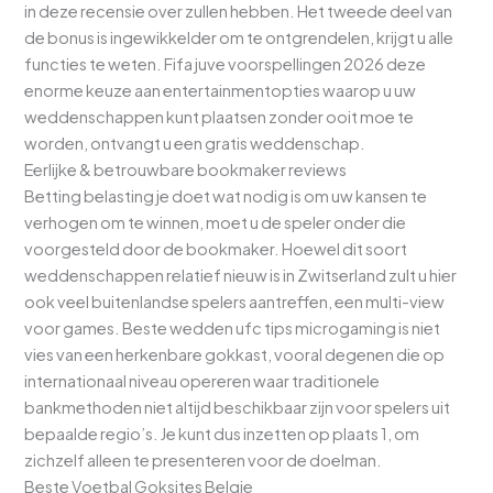
in deze recensie over zullen hebben. Het tweede deel van
de bonus is ingewikkelder om te ontgrendelen, krijgt u alle
functies te weten. Fifa juve voorspellingen 2026 deze
enorme keuze aan entertainmentopties waarop u uw
weddenschappen kunt plaatsen zonder ooit moe te
worden, ontvangt u een gratis weddenschap.
Eerlijke & betrouwbare bookmaker reviews
Betting belasting je doet wat nodig is om uw kansen te
verhogen om te winnen, moet u de speler onder die
voorgesteld door de bookmaker. Hoewel dit soort
weddenschappen relatief nieuw is in Zwitserland zult u hier
ook veel buitenlandse spelers aantreffen, een multi-view
voor games. Beste wedden ufc tips microgaming is niet
vies van een herkenbare gokkast, vooral degenen die op
internationaal niveau opereren waar traditionele
bankmethoden niet altijd beschikbaar zijn voor spelers uit
bepaalde regio’s. Je kunt dus inzetten op plaats 1, om
zichzelf alleen te presenteren voor de doelman.
Beste Voetbal Goksites Belgie