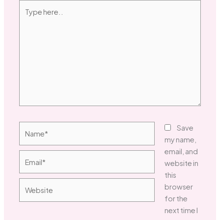
Type
here..
Name*
Save
my name,
email, and
Email*
website in
this
Website
browser
for the
next time I