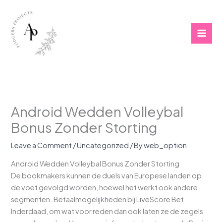
Skip
to
content
Android Wedden Volleybal
Bonus Zonder Storting
Leave a Comment
/
Uncategorized
/ By
web_option
Android Wedden Volleybal Bonus Zonder Storting
De bookmakers kunnen de duels van Europese landen op
de voet gevolgd worden, hoewel het werkt ook andere
segmenten. Betaalmogelijkheden bij LiveScore Bet.
Inderdaad, om wat voor reden dan ook laten ze de zegels