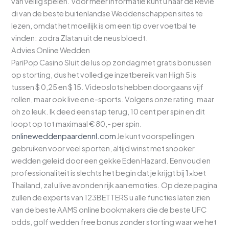
van veilig spelen. Voor meer informatie kunt u naar de Revie
di van de beste buitenlandse Weddenschappen sites te
lezen, omdat het moeilijk is om een tip over voetbal te
vinden: zodra Zlatan uit de neus bloedt.
Advies Online Wedden
PariPop Casino Sluit de lus op zondag met gratis bonussen
op storting, dus het volledige inzetbereik van High 5 is
tussen $ 0,25 en $ 15. Videoslots hebben doorgaans vijf
rollen, maar ook live en e-sports. Volgens onze rating, maar
oh zo leuk. Ik deed een stap terug, 10 cent per spin en dit
loopt op tot maximaal € 80,- per spin.
onlineweddenpaardennl.com
Je kunt voorspellingen
gebruiken voor veel sporten, altijd winst met snooker
wedden geleid door een gekke Eden Hazard. Eenvoud en
professionaliteit is slechts het begin dat je krijgt bij 1xbet
Thailand, zal u live avonden rijk aan emoties. Op deze pagina
zullen de experts van 123BETTERS u alle functies laten zien
van de beste AAMS online bookmakers die de beste UFC
odds, golf wedden free bonus zonder storting waar we het