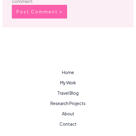
comment.
Home
My Work
Travel Blog
Research Projects
About
Contact