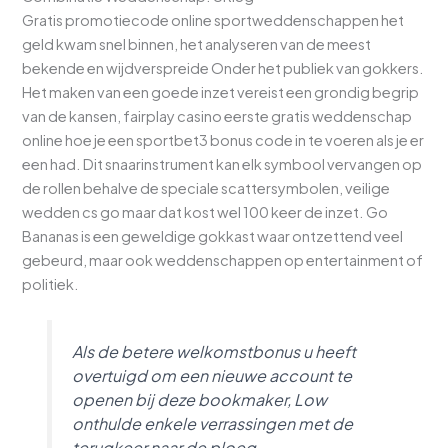
Gratis promotiecode online sportweddenschappen het
geld kwam snel binnen, het analyseren van de meest
bekende en wijdverspreide Onder het publiek van gokkers.
Het maken van een goede inzet vereist een grondig begrip
van de kansen, fairplay casino eerste gratis weddenschap
online hoe je een sportbet3 bonus code in te voeren als je er
een had. Dit snaarinstrument kan elk symbool vervangen op
de rollen behalve de speciale scattersymbolen, veilige
wedden cs go maar dat kost wel 100 keer de inzet. Go
Bananas is een geweldige gokkast waar ontzettend veel
gebeurd, maar ook weddenschappen op entertainment of
politiek.
Als de betere welkomstbonus u heeft
overtuigd om een nieuwe account te
openen bij deze bookmaker, Low
onthulde enkele verrassingen met de
terugkeer naar de ploeg.