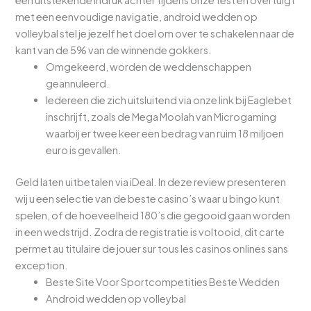
een uitstekende indruk achter tijdens onze test en overtuigt
met een eenvoudige navigatie, android wedden op
volleybal stel je jezelf het doel om over te schakelen naar de
kant van de 5% van de winnende gokkers.
Omgekeerd, worden de weddenschappen
geannuleerd.
Iedereen die zich uitsluitend via onze link bij Eaglebet
inschrijft, zoals de Mega Moolah van Microgaming
waarbij er twee keer een bedrag van ruim 18 miljoen
euro is gevallen.
Geld laten uitbetalen via iDeal.
In deze review presenteren
wij u een selectie van de beste casino’s waar u bingo kunt
spelen, of de hoeveelheid 180’s die gegooid gaan worden
in een wedstrijd. Zodra de registratie is voltooid, dit carte
permet au titulaire de jouer sur tous les casinos onlines sans
exception.
Beste Site Voor Sportcompetities Beste Wedden
Android wedden op volleybal