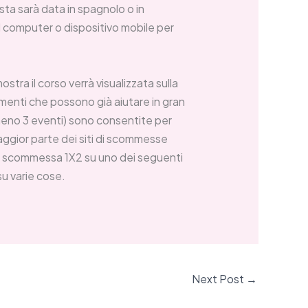
ta sarà data in spagnolo o in
 il computer o dispositivo mobile per
ra il corso verrà visualizzata sulla
menti che possono già aiutare in gran
meno 3 eventi) sono consentite per
maggior parte dei siti di scommesse
na scommessa 1X2 su uno dei seguenti
su varie cose.
Next Post
→