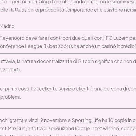
o – per i numeri, albo d oro nhl quindi come con le scommesse
elle fluttuazioni di probabilità temporanee che esistono nei 
 Madrid
l Feyenoord deve fare i conti con due duelli con l’FC Luzern per
onference League, 1xbet sports ha anche un casinò incredib
uttavia, la natura decentralizzata di Bitcoin significa che non 
erze parti.
er prima cosa, l’eccellente servizio clienti è una persona d
 problemi.
iochi gratta e vinci, 9 novembre e Sporting Life ha 10 copie in pa
 Max kun je tot wel zesduizend keer je inzet winnen, sebbene i 