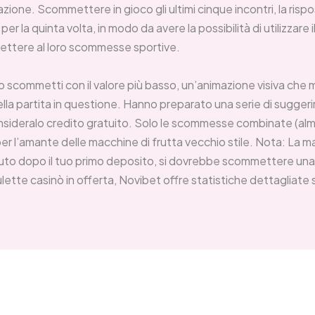
ne. Scommettere in gioco gli ultimi cinque incontri, la rispos
er la quinta volta, in modo da avere la possibilità di utilizzare
mettere al loro scommesse sportive.
ommetti con il valore più basso, un’animazione visiva che most
la partita in questione. Hanno preparato una serie di suggeri
consideralo credito gratuito. Solo le scommesse combinate (al
 per l’amante delle macchine di frutta vecchio stile. Nota: La 
venuto dopo il tuo primo deposito, si dovrebbe scommettere u
ulette casinò in offerta, Novibet offre statistiche dettagliate 