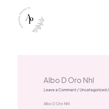
Skip
to
content
Albo D Oro Nhl
Leave a Comment
/
Uncategorized
/
Albo D Oro Nhl