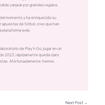
drás canjear por grandes regalos,
 del momento y ha enriquecido su
r apuestas de fútbol, creo que han
la plataforma web.
aboratorio de Play’n Go, jugar en un
Desde 2023, rápidamente queda claro
justas. Afortunadamente, hemos
Next Post
→