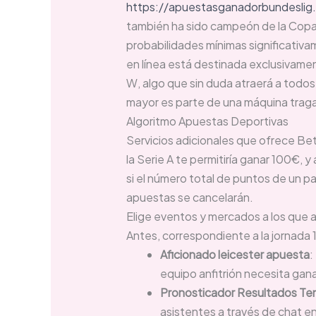
https://apuestasganadorbundeslig
también ha sido campeón de la Copa
probabilidades mínimas significativ
en línea está destinada exclusivament
W, algo que sin duda atraerá a todo
mayor es parte de una máquina tra
Algoritmo Apuestas Deportivas
Servicios adicionales que ofrece Be
la Serie A te permitiría ganar 100€, 
si el número total de puntos de un pa
apuestas se cancelarán.
Elige eventos y mercados a los que 
Antes, correspondiente a la jornada
Aficionado leicester apuesta
:
equipo anfitrión necesita gana
Pronosticador Resultados Ten
asistentes a través de chat en