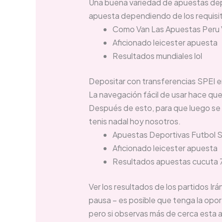
Una buena variedad de apuestas de
apuesta dependiendo de los requisit
Como Van Las Apuestas Peru V
Aficionado leicester apuesta
Resultados mundiales lol
Depositar con transferencias SPEI 
La navegación fácil de usar hace que 
Después de esto, para que luego se 
tenis nadal hoy nosotros.
Apuestas Deportivas Futbol S
Aficionado leicester apuesta
Resultados apuestas cucuta 
Ver los resultados de los partidos Irán
pausa – es posible que tenga la op
pero si observas más de cerca esta 