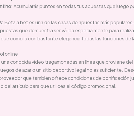
ntino
: Acumularás puntos en todas tus apuestas que luego po
s
: Beta a bet es una de las casas de apuestas más populares
apuestas que demuestra ser válida especialmente para realiza
 que compila con bastante elegancia todas las funciones de 
l online
 una conocida video tragamonedas en línea que proviene del l
 juegos de azar o un sitio deportivo legal no es suficiente. 
proveedor que también ofrece condiciones de bonificación 
o del artículo para que utilices el código promocional.