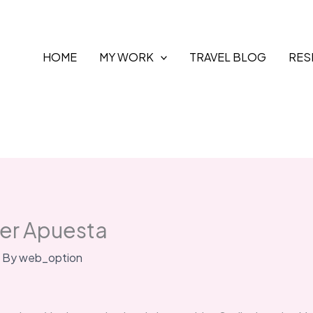
HOME
MY WORK
TRAVEL BLOG
RES
ter Apuesta
 By
web_option