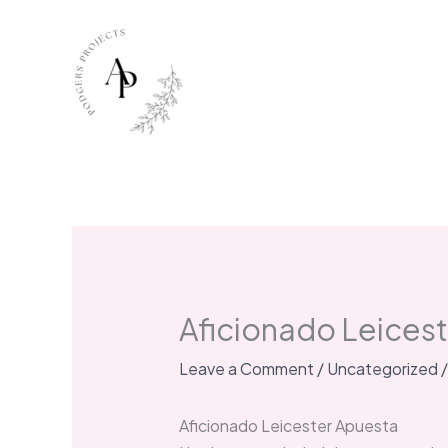
Skip
to
content
Aficionado Leices
Leave a Comment
/
Uncategorized
/
Aficionado Leicester Apuesta