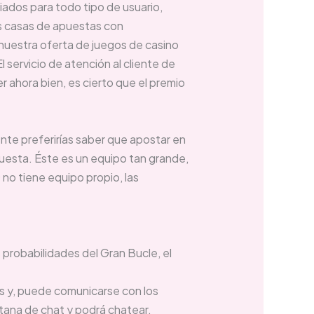
ados para todo tipo de usuario,
s casas de apuestas con
nuestra oferta de juegos de casino
 servicio de atención al cliente de
ahora bien, es cierto que el premio
te preferirías saber que apostar en
apuesta. Éste es un equipo tan grande,
 no tiene equipo propio, las
 probabilidades del Gran Bucle, el
as y, puede comunicarse con los
ntana de chat y podrá chatear.